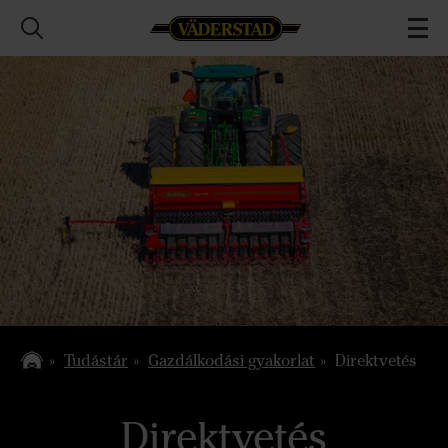
Tudástár
Gazdálkodási gyakorlat
Direktvetés
Direktvetés