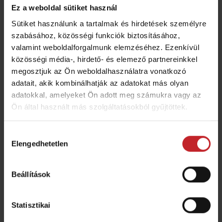
Ez a weboldal sütiket használ
közvetlenül az elővetemény tarlójába jutassa,
Sütiket használunk a tartalmak és hirdetések személyre
minimális talajbolygatás mellett (a felszín 5-
szabásához, közösségi funkciók biztosításához,
20%-át műveljük meg). Ennek a
valamint weboldalforgalmunk elemzéséhez. Ezenkívül
körülményektől függően számos előnye lehet.
közösségi média-, hirdető- és elemező partnereinkkel
megosztjuk az Ön weboldalhasználatra vonatkozó
A hozamokat világszerte a közvetlenül
adatait, akik kombinálhatják az adatokat más olyan
rendelkezésre álló víz korlátozza. A
adatokkal, amelyeket Ön adott meg számukra vagy az
direktvetés megőrzi a csírázáshoz szükséges
Ön által használt más szolgáltatásokból gyűjtöttek.
nedvességet, úgy hogy a talajt kevésbé
bolygatja. A tarlómaradványok a felszínen
Hozzájárulás
maradnak, mely így megfelelő védelmet
Elengedhetetlen
kiválasztása
biztosít a párolgás ellen. Direktvetés
alkalmazásakor különböző gazdasági
Beállítások
szempontok is közre játszanak, mivel számos
olyan terület van, ahol a víz hiánya
Statisztikai
korlátozza a hozamokat, és a talajművelés