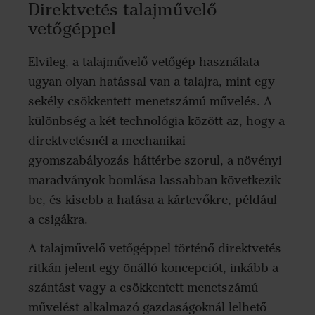
Direktvetés talajművelő
vetőgéppel
Elvileg, a talajművelő vetőgép használata
ugyan olyan hatással van a talajra, mint egy
sekély csökkentett menetszámú művelés. A
különbség a két technológia között az, hogy a
direktvetésnél a mechanikai
gyomszabályozás háttérbe szorul, a növényi
maradványok bomlása lassabban következik
be, és kisebb a hatása a kártevőkre, például
a csigákra.
A talajművelő vetőgéppel történő direktvetés
ritkán jelent egy önálló koncepciót, inkább a
szántást vagy a csökkentett menetszámú
művelést alkalmazó gazdaságoknál lelhető