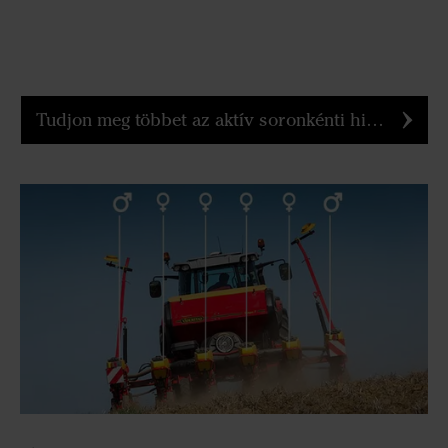
Tudjon meg többet az aktív soronkénti hidraulikus kocsiterhelésről