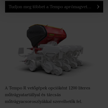
Tudjon meg többet a Tempo aprómagvető-készletről
A Tempo R vetőgépek opcióként 1200 literes
műtrágyatartállyal és tárcsás
műtrágyacsoroszlyákkal szerelhetők fel.