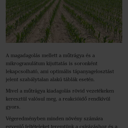
A magadagolás mellett a műtrágya és a
mikrogranulátum kijuttatás is soronként
lekapcsolható, ami optimális tápanyagelosztást
jelent szabálytalan alakú táblák esetén.
Mivel a műtrágya kiadagolás rövid vezetékeken
keresztül valósul meg, a reakcióidő rendkívül
gyors.
Végeredményben minden növény számára
egyenlő feltételeket teremtünk a csírázáshoz és a