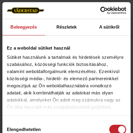
magmérethez igazodnak, így ugyanaz a vetőgép a
szezon során többféle növényhez is hatékonyan
használható.
Beleegyezés
Részletek
A sütikről
Ez a weboldal sütiket használ
Sütiket használunk a tartalmak és hirdetések személyre
szabásához, közösségi funkciók biztosításához,
valamint weboldalforgalmunk elemzéséhez. Ezenkívül
közösségi média-, hirdető- és elemező partnereinkkel
megosztjuk az Ön weboldalhasználatra vonatkozó
adatait, akik kombinálhatják az adatokat más olyan
adatokkal, amelyeket Ön adott meg számukra vagy az
Ön által használt más szolgáltatásokból gyűjtöttek.
Aprómagvető-készlet
Hozzájárulás
Elengedhetetlen
kiválasztása