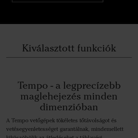
Kiválasztott funkciók
Tempo - a legprecízebb
maglehejezés minden
dimenzióban
A Tempo vetőgépek tökéletes tőtávolságot és
vetésegyenletességet garantálnak, mindemellett
kiküszöbölik az átfedéseket a táblavégi