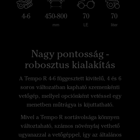
4-6
450-800
70
70
mm
LE
liter
Nagy pontosság -
robosztus kialakítás
A Tempo R 4-6 függesztett kivitelű, 4 és 6
soros változatban kapható szemenkénti
vetőgép, mellyel opciónként vetéssel egy
menetben műtrágya is kijuttatható.
Mivel a Tempo R sortávolsága könnyen
változtaható, számos növényfaj vethető
ugyanazzal a vetőgéppel, így az általános