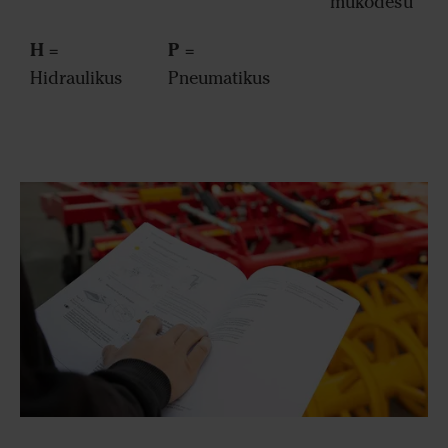
működésű
H
P
=
=
Hidraulikus
Pneumatikus