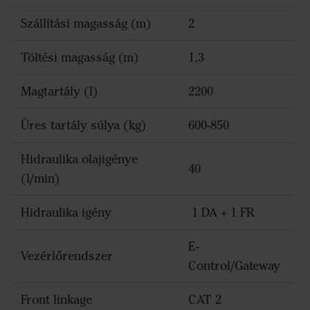
Szállítási magasság (m)
2
Töltési magasság (m)
1,3
Magtartály (l)
2200
Üres tartály súlya (kg)
600-850
Hidraulika olajigénye
40
(l/min)
Hidraulika igény
1 DA + 1 FR
E-
Vezérlőrendszer
Control/Gateway
Front linkage
CAT 2