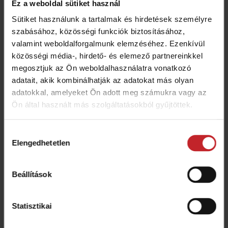
Ez a weboldal sütiket használ
Sütiket használunk a tartalmak és hirdetések személyre
szabásához, közösségi funkciók biztosításához,
valamint weboldalforgalmunk elemzéséhez. Ezenkívül
közösségi média-, hirdető- és elemező partnereinkkel
megosztjuk az Ön weboldalhasználatra vonatkozó
adatait, akik kombinálhatják az adatokat más olyan
adatokkal, amelyeket Ön adott meg számukra vagy az
Ön által használt más szolgáltatásokból gyűjtöttek.
Hozzájárulás
Elengedhetetlen
kiválasztása
QuickStart útmutatók
Beállítások
Nézze meg a front hopper FH2200 QuickStart
videókat
Statisztikai