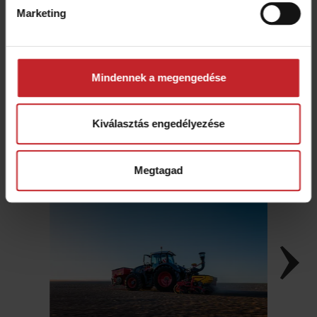
QuickStart útmutatók
Marketing
Mindennek a megengedése
Képgaléria
Kiválasztás engedélyezése
Megtagad