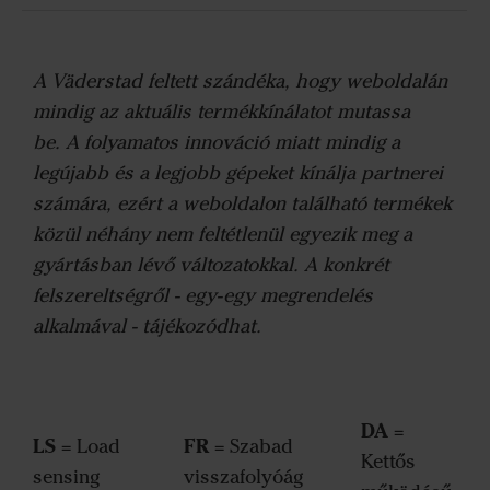
A Väderstad feltett szándéka, hogy weboldalán
mindig az aktuális termékkínálatot mutassa
be. A folyamatos innováció miatt mindig a
legújabb és a legjobb gépeket kínálja partnerei
számára, ezért a weboldalon található termékek
közül néhány nem feltétlenül egyezik meg a
gyártásban lévő változatokkal. A konkrét
felszereltségről - egy-egy megrendelés
alkalmával - tájékozódhat.
DA
=
LS
FR
= Load
= Szabad
Kettős
sensing
visszafolyóág