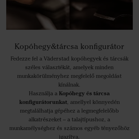
Kopóhegy&tárcsa konfigurátor
Fedezze fel a Väderstad kopóhegyek és tárcsák
széles választékát, amelyek minden
munkakörülményhez megfelelő megoldást
kínálnak.
Kopóhegy és tárcsa
Használja a
konfigurátorunkat
, amellyel könnyedén
megtalálhatja gépéhez a legmegfelelőbb
alkatrészeket – a talajtípushoz, a
munkamélységhez és számos egyéb tényezőhöz
igazítva.