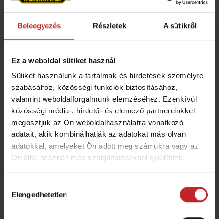
Beleegyezés
Részletek
A sütikről
Tervezés, tesztelés és
tökéletes illeszkedés
Ez a weboldal sütiket használ
A Väderstad eredeti alkatrészeket Svédországban,
Sütiket használunk a tartalmak és hirdetések személyre
szabásához, közösségi funkciók biztosításához,
fejlesztik,
a Väderstad Components üzemben
valamint weboldalforgalmunk elemzéséhez. Ezenkívül
tesztelik és gyártják.
közösségi média-, hirdető- és elemező partnereinkkel
Elkötelezettségünk a professzionális
megosztjuk az Ön weboldalhasználatra vonatkozó
mezőgazdaság iránt azt jelenti, hogy olyan gyári
adatait, akik kombinálhatják az adatokat más olyan
alkatrészeket biztosítunk, amelyek garantálják a
adatokkal, amelyeket Ön adott meg számukra vagy az
tökéletes illeszkedést és a kiemelkedő
Ön által használt más szolgáltatásokból gyűjtöttek.
minőséget.
Hozzájárulás
Elengedhetetlen
kiválasztása
Tudjon meg többet termékeinkről