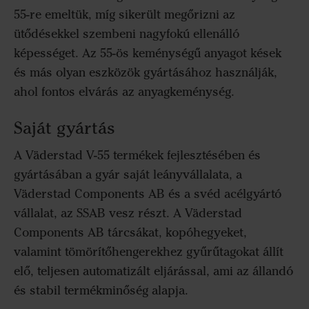
55-re emeltük, míg sikerült megőrizni az
ütődésekkel szembeni nagyfokú ellenálló
képességet. Az 55-ös keménységű anyagot kések
és más olyan eszközök gyártásához használják,
ahol fontos elvárás az anyagkeménység.
Saját gyártás
A Väderstad V-55 termékek fejlesztésében és
gyártásában a gyár saját leányvállalata, a
Väderstad Components AB és a svéd acélgyártó
vállalat, az SSAB vesz részt. A Väderstad
Components AB tárcsákat, kopóhegyeket,
valamint tömörítőhengerekhez gyűrűtagokat állít
elő, teljesen automatizált eljárással, ami az állandó
és stabil termékminőség alapja.