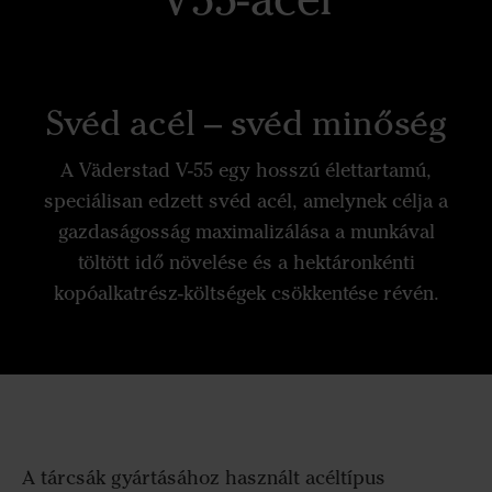
Svéd acél – svéd minőség
A Väderstad V-55 egy hosszú élettartamú,
speciálisan edzett svéd acél, amelynek célja a
gazdaságosság maximalizálása a munkával
töltött idő növelése és a hektáronkénti
kopóalkatrész-költségek csökkentése révén.
A tárcsák gyártásához használt acéltípus