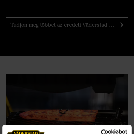
Tudjon meg többet az eredeti Väderstad alkatrészekről