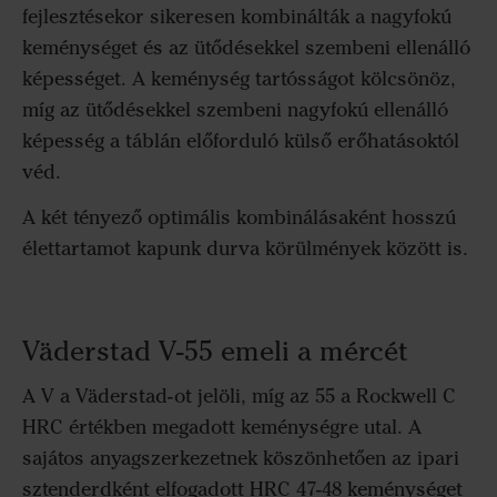
fejlesztésekor sikeresen kombinálták a nagyfokú
keménységet és az ütődésekkel szembeni ellenálló
képességet. A keménység tartósságot kölcsönöz,
míg az ütődésekkel szembeni nagyfokú ellenálló
képesség a táblán előforduló külső erőhatásoktól
véd.
A két tényező optimális kombinálásaként hosszú
élettartamot kapunk durva körülmények között is.
Väderstad V-55 emeli a mércét
A V a Väderstad-ot jelöli, míg az 55 a Rockwell C
HRC értékben megadott keménységre utal. A
sajátos anyagszerkezetnek köszönhetően az ipari
sztenderdként elfogadott HRC 47-48 keménységet