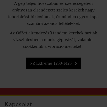
A gép teljes hosszában és szélességében
arányosan elrendezett széles kerekek nagy
teherbírást biztosítanak, és minden egyes kapa
számára azonos feltételeket.
Az OffSet elrendezésű tandem kerekek tartják
vízszintesben a munkagép vázát, valamint
csökkentik a vibráció mértékét.
NZ Extreme 1250-1425
Kapcsolat