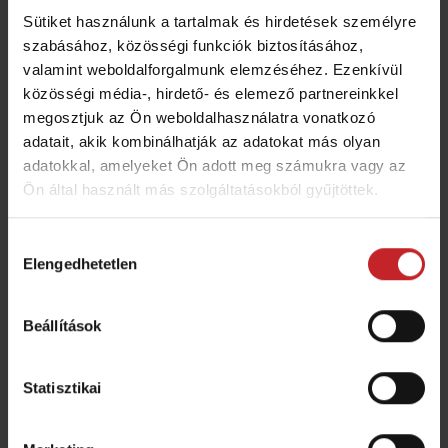
Sütiket használunk a tartalmak és hirdetések személyre
szabásához, közösségi funkciók biztosításához,
valamint weboldalforgalmunk elemzéséhez. Ezenkívül
közösségi média-, hirdető- és elemező partnereinkkel
NZ Aggressive
megosztjuk az Ön weboldalhasználatra vonatkozó
adatait, akik kombinálhatják az adatokat más olyan
Sokoldalú magágykészítő
adatokkal, amelyeket Ön adott meg számukra vagy az
Az NZ Aggressive 500-1000 magágykészítő
Ön által használt más szolgáltatásokból gyűjtöttek.
kombinátor család tagjai 5-10 méter
Hozzájárulás
munkaszélesség tartományban rendelhetők. Az
Elengedhetetlen
kiválasztása
első sorban lévő CrossBoard hidraulikus simítót
az 5 vagy 6 sorba és 7.5 cm osztásban lévő kapák
Beállítások
követik. Az eszközsorok adta intenzív
talajművelés lehetőséget teremt a menetszám
csökkentésére, valamint a talaj nedvesség
Statisztikai
tartalmának kímélésésre.