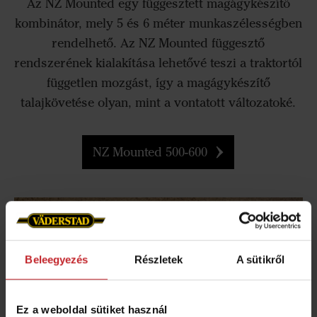
Az NZ Mounted egy függesztett magágykészítő
kombinátor, mely 5 és 6 méter munkaszélességben
rendelhető. Az NZ Mounted függesztő
rendszerének kialakítása lehetővé teszi a traktortól
független mozgást, így a magágykészítő
talajkövetése olyan, mint a vontatott változatoké.
NZ Mounted 500-600
Beleegyezés
Részletek
A sütikről
Ez a weboldal sütiket használ