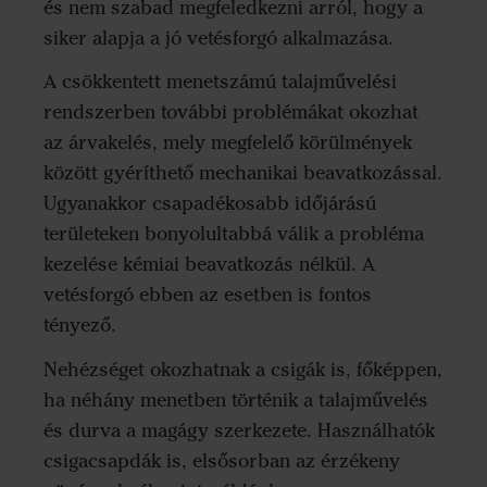
és nem szabad megfeledkezni arról, hogy a
siker alapja a jó vetésforgó alkalmazása.
A csökkentett menetszámú talajművelési
rendszerben további problémákat okozhat
az árvakelés, mely megfelelő körülmények
között gyéríthető mechanikai beavatkozással.
Ugyanakkor csapadékosabb időjárású
területeken bonyolultabbá válik a probléma
kezelése kémiai beavatkozás nélkül. A
vetésforgó ebben az esetben is fontos
tényező.
Nehézséget okozhatnak a csigák is, főképpen,
ha néhány menetben történik a talajművelés
és durva a magágy szerkezete. Használhatók
csigacsapdák is, elsősorban az érzékeny