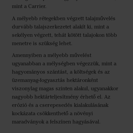
mint a Carrier.
A mélyebb rétegekben végzett talajművelés
durvább talajszerkezetet alakít ki, mint a
sekélyen végzett, tehát kötött talajokon több
menetre is szükség lehet.
Amennyiben a mélyebb művelést
ugyanabban a mélységben végezzük, mint a
hagyományos szántást, a költségek és az
üzemanyag-fogyasztás hektáronként
viszonylag magas szinten alakul, ugyanakkor
nagyobb hektárteljesítmény érhető el. Az
erózió és a cserepesedés kialakulásának
kockázata csökkenthető a növényi
maradványok a felszínen hagyásával.