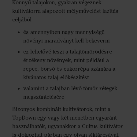
Könnyű talajokon, gyakran végeznek
kultivátorra alapozott mélyművelést lazítás
céljából
és amennyiben nagy mennyiségű
növényi maradványt kell bekeverni
ez lehetővé teszi a talajtömörödésre
érzékeny növények, mint például a
repce, borsó és cukorrépa számára a
kívánatos talaj-előkészítést
valamint a talajban lévő tömör rétegek
megszüntetésére
Bizonyos kombinált kultivátorok, mint a
TopDown egy vagy két menetben egyaránt
használhatók, ugyanakkor a Cultus kultivátor
is dolgozhat párban egy olyan síktárcsával,