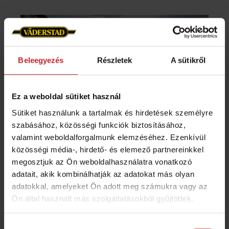
Beleegyezés
Részletek
A sütikről
Ez a weboldal sütiket használ
Sütiket használunk a tartalmak és hirdetések személyre
szabásához, közösségi funkciók biztosításához,
Sekélyen végzett csökkentett
valamint weboldalforgalmunk elemzéséhez. Ezenkívül
menetszámú művelés
közösségi média-, hirdető- és elemező partnereinkkel
megosztjuk az Ön weboldalhasználatra vonatkozó
A sekélyen végzett csökkentett menetszámú
adatait, akik kombinálhatják az adatokat más olyan
adatokkal, amelyeket Ön adott meg számukra vagy az
művelésre alkalmas tárcsák közül a Carrier
Ön által használt más szolgáltatásokból gyűjtöttek.
az, amelyet manapság leggyakrabban
használnak. A rugós szárú kultivátor, mint
Hozzájárulás