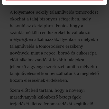
talajművelés hatásai
A folyamatos sekély talajművelés tömörödést
okozhat a talaj bizonyos rétegeiben, mely
hasonló az eketalphoz. Fontos hogy a
szántás nélküli rendszereket is váltakozó
mélységben alkalmazzák. Ilyenkor a mélyebb
talajművelés a tömörödésre érzékeny
növények, mint a repce, borsó és cukorrépa
előtt alkalmazandó. A lazább talajokra
jellemző a gyenge szerkezet, amit a mélyebb
talajműveléssel kompenzálhatunk a megfelelő
hozam elérésének érdekében.
Szem előtt kell tartani, hogy a növényi
maradványok különböző betegségek
terjedését illetve fennmaradását segítik elő,