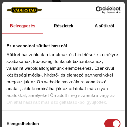
Beleegyezés
Részletek
A sütikről
CrossBoard Heavy simítórugó
Ez a weboldal sütiket használ
150 mm
Sütiket használunk a tartalmak és hirdetések személyre
szabásához, közösségi funkciók biztosításához,
Egyenes
valamint weboldalforgalmunk elemzéséhez. Ezenkívül
CrossBoard Heavy-hez
közösségi média-, hirdető- és elemező partnereinkkel
megosztjuk az Ön weboldalhasználatra vonatkozó
A következő gépekhez illeszkedik:
Carrier 300-
adatait, akik kombinálhatják az adatokat más olyan
400, Carrier 420-820, Carrier 925-1225, Carrier XL
adatokkal, amelyeket Ön adott meg számukra vagy az
425-725, Carrier XT 425-625 vontatott, Rapid 300-
Ön által használt más szolgáltatásokból gyűjtöttek.
400C/S, Rapid A 400-800S, Rapid A 600-800C,
Hozzájárulás
Rexius, Rollex, Spirit 400-900C, Spirit 400-900S,
Elengedhetetlen
kiválasztása
Spirit R 300S