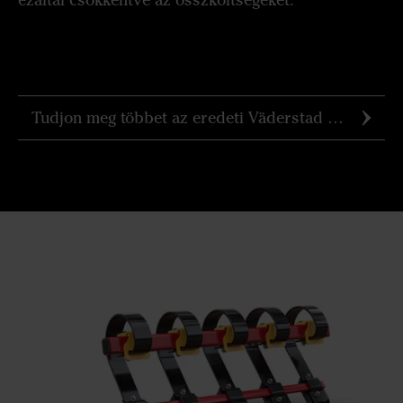
ezáltal csökkentve az összköltségeket.
Tudjon meg többet az eredeti Väderstad alkatrészekről