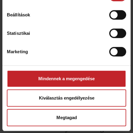
Beállítások
CrossBoard Heavy simítórugó
Statisztikai
Marketing
Mindennek a megengedése
Kiválasztás engedélyezése
Megtagad
CrossBoard Heavy simítórugó