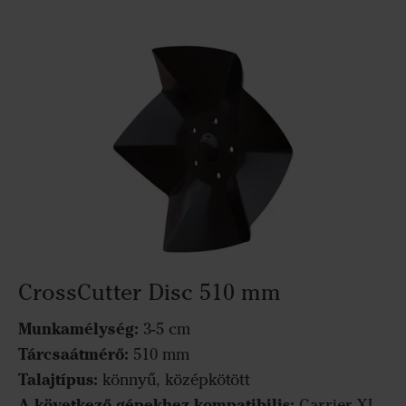
CrossCutter Disc 510 mm
Munkamélység:
3-5 cm
Tárcsaátmérő:
510 mm
Talajtípus:
könnyű, középkötött
A következő gépekhez kompatibilis:
Carrier XL