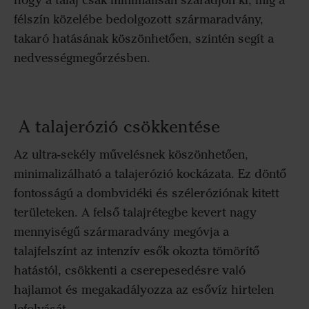
félszín közelébe bedolgozott szármaradvány,
takaró hatásának köszönhetően, szintén segít a
nedvességmegőrzésben.
A talajerózió csökkentése
Az ultra-sekély művelésnek köszönhetően,
minimalizálható a talajerózió kockázata. Ez döntő
fontosságú a dombvidéki és széleróziónak kitett
területeken. A felső talajrétegbe kevert nagy
mennyiségű szármaradvány megóvja a
talajfelszínt az intenzív esők okozta tömörítő
hatástól, csökkenti a cserepesedésre való
hajlamot és megakadályozza az esővíz hirtelen
lefolyását.