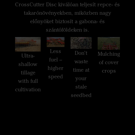
CrossCutter Disc kiválóan teljesít repce- és
takarónövényekben, miközben nagy
előnyöket biztosít a gabona- és
szántóföldeken is.
Less
Don’t
Mulching
Ultra-
fuel –
waste
of cover
shallow
higher
time at
crops
tillage
speed
your
with full
stale
cultivation
seedbed