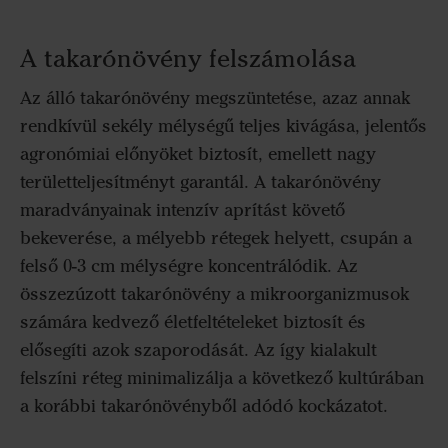
A takarónövény felszámolása
Az álló takarónövény megszüntetése, azaz annak
rendkívül sekély mélységű teljes kivágása, jelentős
agronómiai előnyöket biztosít, emellett nagy
területteljesítményt garantál. A takarónövény
maradványainak intenzív aprítást követő
bekeverése, a mélyebb rétegek helyett, csupán a
felső 0-3 cm mélységre koncentrálódik. Az
összezúzott takarónövény a mikroorganizmusok
számára kedvező életfeltételeket biztosít és
elősegíti azok szaporodását. Az így kialakult
felszíni réteg minimalizálja a következő kultúrában
a korábbi takarónövényből adódó kockázatot.