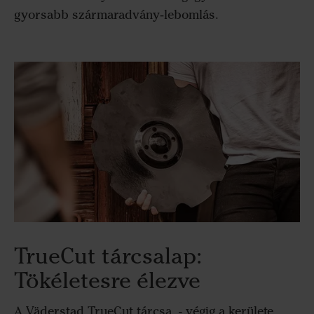
gyorsabb szármaradvány‑lebomlás.
TrueCut tárcsalap:
Tökéletesre élezve
A Väderstad TrueCut tárcsa - végig a kerülete