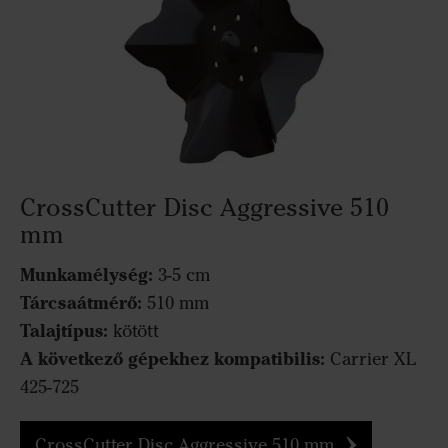
CrossCutter Disc Aggressive 510
mm
Munkamélység:
3-5 cm
Tárcsaátmérő:
510 mm
Talajtípus:
kötött
A következő gépekhez kompatibilis:
Carrier XL
425-725
CrossCutter Disc Aggressive 510 mm