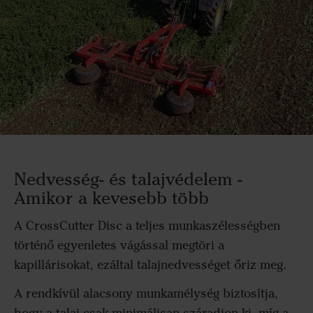
Nedvesség- és talajvédelem -
Amikor a kevesebb több
A CrossCutter Disc a teljes munkaszélességben
történő egyenletes vágással megtöri a
kapillárisokat, ezáltal talajnedvességet őriz meg.
A rendkívül alacsony munkamélység biztosítja,
hogy a talaj csak minimálisan száradjon ki, míg a