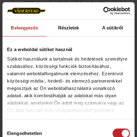
gabonafélék és más növények betakarítás utáni
kezelésével foglalkozik, ahol a cél a talaj
gyommagkészletének csírázása, továbbá, hogy a
Beleegyezés
Részletek
A sütikről
maradványok a lehető leggyorsabban lebomlásra
kerüljenek. A talaj gyommagkészletének
csökkentésével javíthatjuk a következő
Ez a weboldal sütiket használ
növénykultúra versenyképességét, valamint
Sütiket használunk a tartalmak és hirdetések személyre
csökkenhet a gyomirtószer felhasználás is.
Az
szabásához, közösségi funkciók biztosításához,
ultra-sekély talajművelést
részleges megoldást
valamint weboldalforgalmunk elemzéséhez. Ezenkívül
jelenthet amennyiben a glifozás kivonásra kerül.
közösségi média-, hirdető- és elemező partnereinkkel
megosztjuk az Ön weboldalhasználatra vonatkozó
adatait, akik kombinálhatják az adatokat más olyan
adatokkal, amelyeket Ön adott meg számukra vagy az
Ön által használt más szolgáltatásokból gyűjtöttek.
Gyomok elleni hatékony küzdelem
Hozzájárulás
Elengedhetetlen
kiválasztása
Sok gyommag csírázásának megindításához