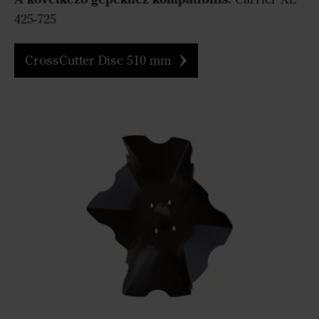
425-725
CrossCutter Disc 510 mm