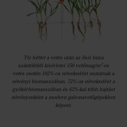
Tíz héttel a vetés után az őszi búza
szántóföldi kísérletei 150 vetőmag/m²-es
vetés esetén 102%-os növekedést mutatnak a
növényi biomasszában, 72%-os növekedést a
gyökérbiomasszában és 62%-kal több hajtást
növényenként a modern gabonavetőgépekhez
képest.