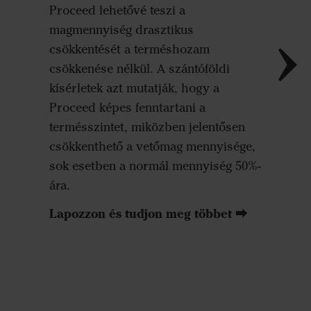
Proceed lehetővé teszi a
magmennyiség drasztikus
◼
Proc
csökkentését a terméshozam
◼
Hag
csökkenése nélkül. A szántóföldi
gabona
kísérletek azt mutatják, hogy a
mm)
Proceed képes fenntartani a
termésszintet, miközben jelentősen
csökkenthető a vetőmag mennyisége,
sok esetben a normál mennyiség 50%-
ára.
Lapozzon és tudjon meg többet ⮕