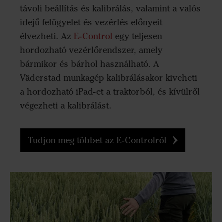
távoli beállítás és kalibrálás, valamint a valós
idejű felügyelet és vezérlés előnyeit
élvezheti. Az
E-Control
egy teljesen
hordozható vezérlőrendszer, amely
bármikor és bárhol használható. A
Väderstad munkagép kalibrálásakor kiveheti
a hordozható iPad-et a traktorból, és kívülről
végezheti a kalibrálást.
Tudjon meg többet az E-Controlról