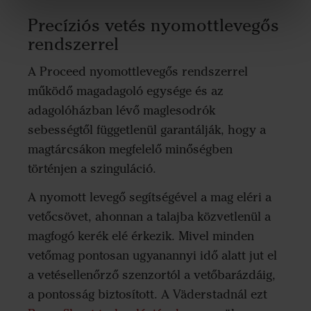
Precíziós vetés nyomottlevegős
rendszerrel
A Proceed nyomottlevegős rendszerrel
működő magadagoló egysége és az
adagolóházban lévő maglesodrók
sebességtől függetlenül garantálják, hogy a
magtárcsákon megfelelő minőségben
történjen a szinguláció.
A nyomott levegő segítségével a mag eléri a
vetőcsövet, ahonnan a talajba közvetlenül a
magfogó kerék elé érkezik. Mivel minden
vetőmag pontosan ugyanannyi idő alatt jut el
a vetésellenőrző szenzortól a vetőbarázdáig,
a pontosság biztosított. A Väderstadnál ezt