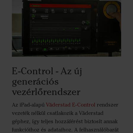
E-Control - Az új
generációs
vezérlőrendszer
Az iPad-alapú
Väderstad E-Control
rendszer
vezeték nélkül csatlakozik a Väderstad
géphez, így teljes hozzáférést biztosít annak
funkcióihoz és adataihoz. A felhasználóbarát