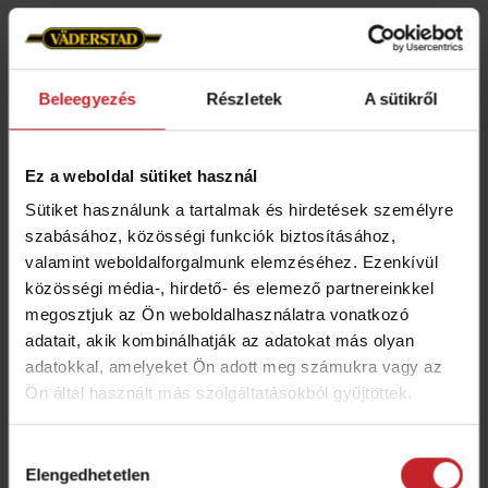
A Proceed által a hagyományos
vetőgépekhez képest elért precíziós javulás
nagyrészt a soregység kialakításának
Beleegyezés
Részletek
A sütikről
tulajdonítható.
Ez a weboldal sütiket használ
Sütiket használunk a tartalmak és hirdetések személyre
szabásához, közösségi funkciók biztosításához,
valamint weboldalforgalmunk elemzéséhez. Ezenkívül
közösségi média-, hirdető- és elemező partnereinkkel
megosztjuk az Ön weboldalhasználatra vonatkozó
adatait, akik kombinálhatják az adatokat más olyan
adatokkal, amelyeket Ön adott meg számukra vagy az
Ön által használt más szolgáltatásokból gyűjtöttek.
Hozzájárulás
Elengedhetetlen
kiválasztása