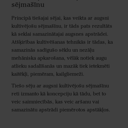
sējmašīnu
Principā tiešajai sējai, kas veikta ar augsni
kultivējošu sējmašīnu, ir tāds pats rezultāts
kā seklai samazinātajai augsnes apstrādei.
Atšķirības kultivēšanas tehnikās ir tādas, ka
samazinās sadīgušo sēklu un nezāļu
mehāniska apkarošana, vēlāk notiek augu
atlieku sadalīšanās un mazāk tiek ietekmēti
kaitēkļi, piemēram, kailgliemeži.
Tiešo sēju ar augsni kultivējošu sējmašīnu
reti izmanto kā koncepciju kā tādu, bet to
veic saimniecībās, kas veic aršanu vai
samazinātu apstrādi piemērotos apstākļos.