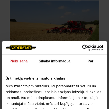
Piekrišana
Sīkāka informācija
Par
Tiešā sēja ar specializēto tiešās
sējas sējmašīnu
Šī tīmekļa vietne izmanto sīkfailus
Tiešās sējas mērķis ir ievietot sēklu tieši
Mēs izmantojam sīkfailus, lai personalizētu saturu un
iepriekšējās kultūras atliekās, minimāli
reklāmas, nodrošinātu sociālo saziņas līdzekļu funkcijas
traucējot augsni (tiek kultivēti 5-20 % no
un analizētu mūsu datplūsmu. Informāciju par to, kā jūs
augsnes virsmas). Tam ir vairāki labumi, kas
izmantojat mūsu vietni, mēs arī kopīgojam ar saviem