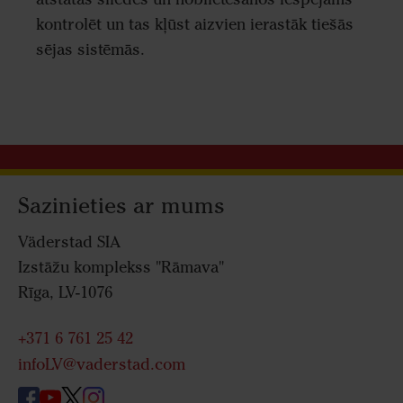
kontrolēt un tas kļūst aizvien ierastāk tiešās
sējas sistēmās.
Sazinieties ar mums
Väderstad SIA
Izstāžu komplekss "Rāmava"
Rīga, LV-1076
+371 6 761 25 42
infoLV@vaderstad.com