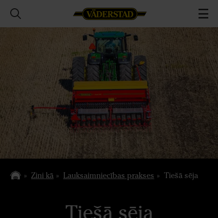
Zini kā
Lauksaimniecības prakses
Tiešā sēja
Tiešā sēja