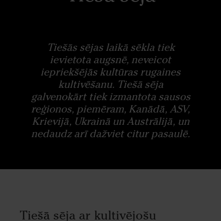
Tiešās sējas laikā sēkla tiek
ievietota augsnē, neveicot
iepriekšējās kultūras rugaines
kultivēšanu. Tiešā sēja
galvenokārt tiek izmantota sausos
reģionos, piemēram, Kanādā, ASV,
Krievijā, Ukrainā un Austrālijā, un
nedaudz arī dažviet citur pasaulē.
Tiešā sēja ar kultivējošu