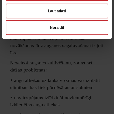
Neveicot augsnes apstrādi, tiek ietaupīts
laiks un izmaksas uz hektāru. Tas, ka
Ļaut atlasi
nepieciešams patērēt mazāk laika, ir svarīgs
apsvērums lielās saimniecībās, un arī,
Noraidīt
piemēram, rudenī, kad ziemeļu reģionos tiek
sēts rapsis, un laika sprīdis no ražas
novākšanas līdz augsnes sagatavošanai ir ļoti
īss.
Neveicot augsnes kultivēšanu, rodas arī
dažas problēmas:
• augu atliekas uz lauka virsmas var izplatīt
slimības, kas tiek pārnēsātas ar salmiem
• nav iespējams izlīdzināt nevienmērīgi
izkliedētas augu atliekas