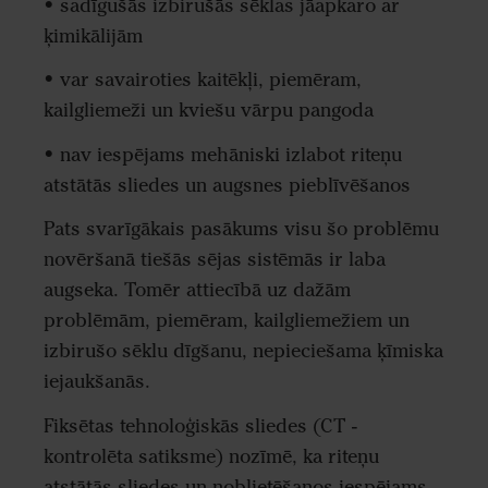
• sadīgušās izbirušās sēklas jāapkaro ar
ķimikālijām
• var savairoties kaitēkļi, piemēram,
kailgliemeži un kviešu vārpu pangoda
• nav iespējams mehāniski izlabot riteņu
atstātās sliedes un augsnes pieblīvēšanos
Pats svarīgākais pasākums visu šo problēmu
novēršanā tiešās sējas sistēmās ir laba
augseka. Tomēr attiecībā uz dažām
problēmām, piemēram, kailgliemežiem un
izbirušo sēklu dīgšanu, nepieciešama ķīmiska
iejaukšanās.
Fiksētas tehnoloģiskās sliedes (CT -
kontrolēta satiksme) nozīmē, ka riteņu
atstātās sliedes un noblietēšanos iespējams