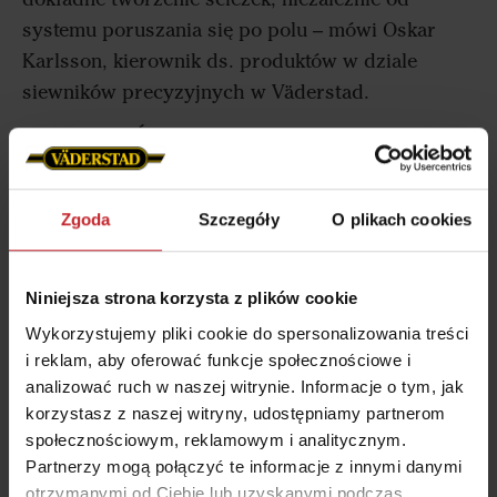
systemu poruszania się po polu – mówi Oskar
Karlsson, kierownik ds. produktów w dziale
siewników precyzyjnych w Väderstad.
Dynamiczne Ścieżkowanie ISOBUS współpracuje z
dodatkowymi opcjami ścieżkowania dla serii
Tempo. Należą do nich WideLining dla Tempo V, a
Zgoda
Szczegóły
O plikach cookies
także aktywny hydrauliczny docisk dla Tempo F,
Tempo V, Tempo L i Tempo K.
Niniejsza strona korzysta z plików cookie
– W połączeniu z indywidualnym aktywnym
Wykorzystujemy pliki cookie do spersonalizowania treści
hydraulicznym systemem docisku siewnik nie
i reklam, aby oferować funkcje społecznościowe i
tylko wyłącza podawanie nasion w śladach, ale
analizować ruch w naszej witrynie. Informacje o tym, jak
także podnosi sekcje robocze z gleby. Tworzy to
korzystasz z naszej witryny, udostępniamy partnerom
wyraźne, niezakłócone ślady, które są widoczne
społecznościowym, reklamowym i analitycznym.
jeszcze przed pojawieniem się roślin – mówi
Partnerzy mogą połączyć te informacje z innymi danymi
Oskar Karlsson.
otrzymanymi od Ciebie lub uzyskanymi podczas