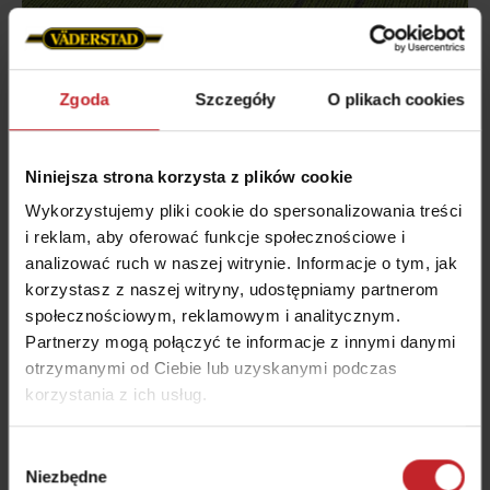
Zgoda
Szczegóły
O plikach cookies
Niniejsza strona korzysta z plików cookie
Wykorzystujemy pliki cookie do spersonalizowania treści
i reklam, aby oferować funkcje społecznościowe i
Pagórkowaty teren
analizować ruch w naszej witrynie. Informacje o tym, jak
korzystasz z naszej witryny, udostępniamy partnerom
Inspire 1200C/S wyposażono w aktywny system
społecznościowym, reklamowym i analitycznym.
nacisku, który reaguje na zmiany nachylenia
Partnerzy mogą połączyć te informacje z innymi danymi
terenu. Niezależnie od tego, czy maszyna znajduje
otrzymanymi od Ciebie lub uzyskanymi podczas
się na wzniesieniu, czy w zagłębieniu, system
korzystania z ich usług.
automatycznie dostosowuje nacisk redlic, aby
utrzymać stałą głębokość siewu i zapewnić
Wybór
precyzyjne umieszczenie nasion.
Niezbędne
zgody