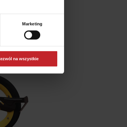
edlic Spirit 400-
ajlepsze możliwe
Marketing
iona na polu.
ezwól na wszystkie