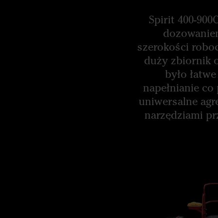
Spirit 400-9
dozowaniem
szerokości robo
duży zbiornik 
było łatwe
napełnianie co 
uniwersalne agr
narzędziami p