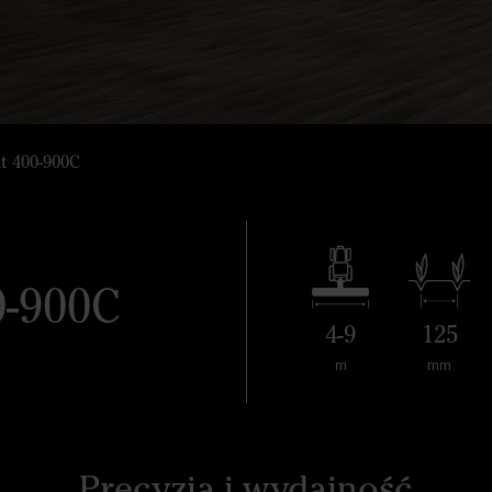
t 400-900C
0-900C
4-9
125
m
mm
Precyzja i wydajność