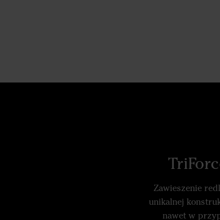
TriForc
Zawieszenie redl
unikalnej konstru
nawet w przyp