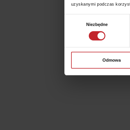
uzyskanymi podczas korzysta
Idealne rozmiesz
Wybór
900C nie pozost
Niezbędne
zgody
warunki wzro
Odmowa