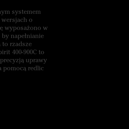
znym systemem
 wersjach o
ynę wyposażono w
 by napełnianie
 to rzadsze
irit 400-900C to
 precyzją uprawy
 pomocą redlic