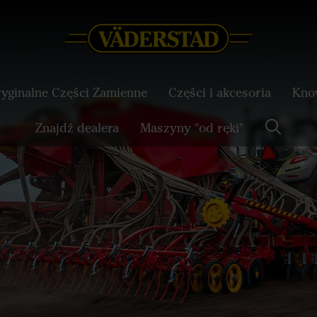
yginalne Części Zamienne
Części i akcesoria
Know
Znajdź dealera
Maszyny "od ręki"