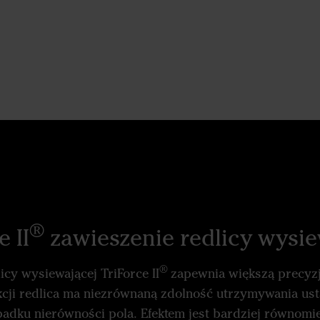
®
e II
zawieszenie redlicy wysie
®
icy wysiewającej TriForce II
zapewnia większą precyzj
kcji redlica ma niezrównaną zdolność utrzymywania us
adku nierówności pola. Efektem jest bardziej równomi