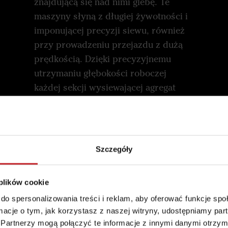
znajdującą się nad nimi glebę. Te
maszyny słyną z długiej żywotności i
imponującej precyzji siewu, również
przy prowadzeniu przejazdu z dużą
prędkością. Dzięki precyzyjnemu
utrzymaniu głębokości roboczej
każdej sekcji wysiewającej agregat
Spirit zawsze umieszcza nasiona na
żądanej głębokości siewu. Wschody
są równomierne na całym polu.
Szczegóły
 plików cookie
do spersonalizowania treści i reklam, aby oferować funkcje sp
ormacje o tym, jak korzystasz z naszej witryny, udostępniamy p
Redlica wysiewająca
Partnerzy mogą połączyć te informacje z innymi danymi otrzym