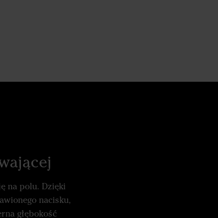
wającej
ę na polu. Dzięki
tawionego nacisku,
erna głębokość