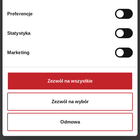
Dowiedz się, jak aktualizować oprogramowanie
Preferencje
dla systemu ControlStation
Statystyka
Dowiedz się więcej
Marketing
Zezwól na wszystkie
Zezwól na wybór
Odmowa