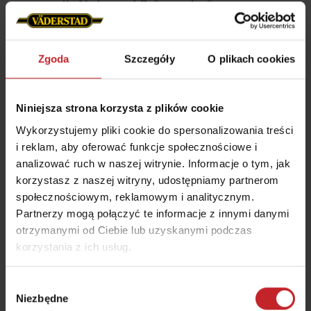
dla Väderstad E-Control i Gateway.
Dowiedz się więcej
Zgoda
Szczegóły
O plikach cookies
Niniejsza strona korzysta z plików cookie
Wykorzystujemy pliki cookie do spersonalizowania treści
i reklam, aby oferować funkcje społecznościowe i
analizować ruch w naszej witrynie. Informacje o tym, jak
korzystasz z naszej witryny, udostępniamy partnerom
społecznościowym, reklamowym i analitycznym.
Partnerzy mogą połączyć te informacje z innymi danymi
otrzymanymi od Ciebie lub uzyskanymi podczas
korzystania z ich usług.
Aktualizacja oprogramowania
Wybór
Niezbędne
zgody
ControlStation