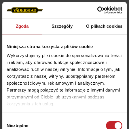
kół zamykających pozwala na zamknięcie bruzdy
siewnej zgodnie z potrzebami. Sprzyja to
równomiernym wschodom i zapewnia jednolite
Zgoda
Szczegóły
O plikach cookies
wyniki podczas siewu drobnych nasion.
Niniejsza strona korzysta z plików cookie
Dowiedz się więcej o zestawie do drobnych nasion
Wykorzystujemy pliki cookie do spersonalizowania treści
i reklam, aby oferować funkcje społecznościowe i
analizować ruch w naszej witrynie. Informacje o tym, jak
korzystasz z naszej witryny, udostępniamy partnerom
społecznościowym, reklamowym i analitycznym.
Partnerzy mogą połączyć te informacje z innymi danymi
otrzymanymi od Ciebie lub uzyskanymi podczas
korzystania z ich usług.
Wybór
Niezbędne
zgody