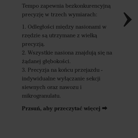
Tempo zapewnia bezkonkurencyjną
precyzją
precyzję w trzech wymiarach:
Dzięki 
1. Odległości między nasionami w
odstępó
rzędzie są utrzymane z wielką
przepus
precyzją.
nasion,
2. Wszystkie nasiona znajdują się na
bardzo 
żądanej głębokości.
rzędzie.
3. Precyzja na końcu przejazdu -
rośliny
indywidualne wyłączanie sekcji
takie sa
siewnych oraz nawozu i
mikrogranulatu.
Przsuń, aby przeczytać więcej ⮕