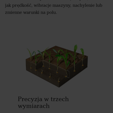
jak prędkość, wibracje maszyny, nachylenie lub
zmienne warunki na polu.
Precy
System 
PowerSh
Precyzja w trzech
wymiarach
nasiono
jedno p