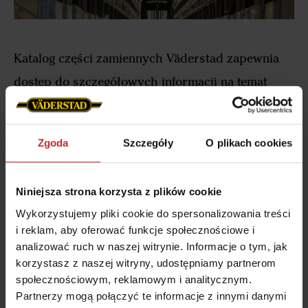
Katalog części zamiennych Väderstad zapewnia
dostęp do szczegółowych informacji na temat
oryginalnych części, które zapewniają, że Twoja
maszyna Väderstad będzie pracować na
Zgoda
Szczegóły
O plikach cookies
najwyższym poziomie.
Niniejsza strona korzysta z plików cookie
Wykorzystujemy pliki cookie do spersonalizowania treści
i reklam, aby oferować funkcje społecznościowe i
analizować ruch w naszej witrynie. Informacje o tym, jak
korzystasz z naszej witryny, udostępniamy partnerom
społecznościowym, reklamowym i analitycznym.
Partnerzy mogą połączyć te informacje z innymi danymi