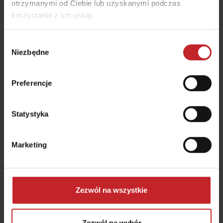
otrzymanymi od Ciebie lub uzyskanymi podczas
korzystania z ich usług.
Wybór
Niezbędne
zgody
Szukasz instrukcji, katalogu części zamiennych
Preferencje
lub quickstart?
Skorzystaj z naszej wyszukiwarki
dokumentów!
Statystyka
Szukaj dokumentów produktowych
Marketing
Siewniki rzędowe, siewniki punktowe,
Zezwól na wszystkie
maszyny uprawowe
Zezwól na wybór