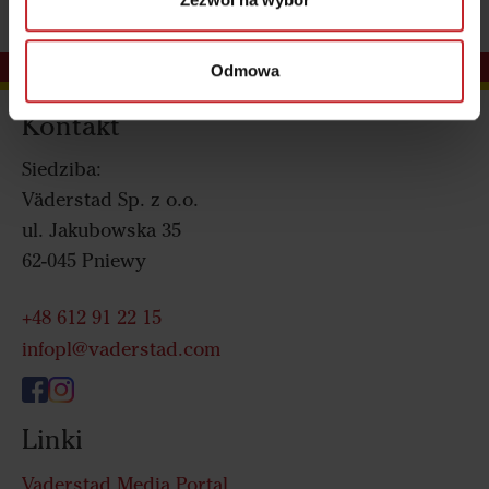
Odmowa
Kontakt
Siedziba:
Väderstad Sp. z o.o.
ul. Jakubowska 35
62-045 Pniewy
+48 612 91 22 15
infopl@vaderstad.com
Linki
Vaderstad Media Portal