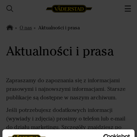
O nas
Aktualności i prasa
Aktualności i prasa
Zapraszamy do zapoznania się z informacjami
prasowymi i najnowszymi informacjami. Starsze
publikacje są dostępne w naszym archiwum.
Jeśli potrzebujesz dodatkowych informacji
(wywiady i zdjęcia) prosimy o telefon lub e-mail
do działu marketingu. Szczegóły znajdziesz po
prawej stronie.