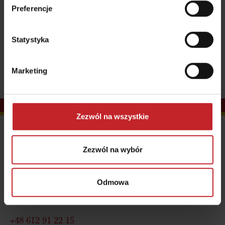
Preferencje
maciej.matuszewski@vaderstad.com
ul. Jakubowska 35
Statystyka
62-045 Pniewy
Marketing
Zezwól na wszystkie
Kontakt
Zezwól na wybór
Siedziba:
Väderstad Sp. z o.o.
ul. Jakubowska 35
Odmowa
62-045 Pniewy
+48 612 91 22 15