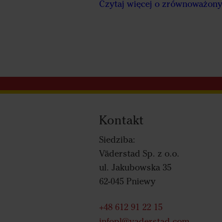
Czytaj więcej o zrównoważon
Kontakt
Siedziba:
Väderstad Sp. z o.o.
ul. Jakubowska 35
62-045 Pniewy
+48 612 91 22 15
infopl@vaderstad.com