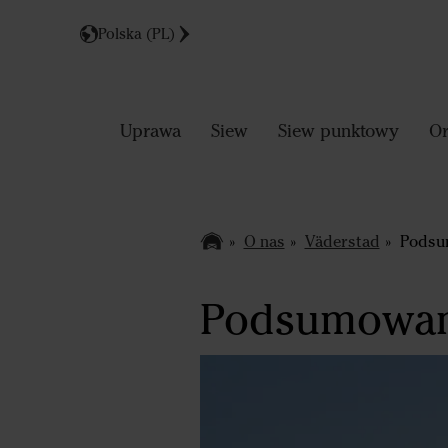
Polska (PL)
Uprawa
Siew
Siew punktowy
Or
O nas
Väderstad
Podsu
Podsumowan