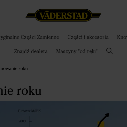
yginalne Części Zamienne
Części i akcesoria
Know
Znajdź dealera
Maszyny "od ręki"
mowanie roku
ie roku