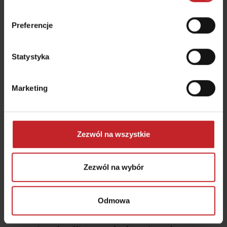
Preferencje
Statystyka
Marketing
Zezwól na wszystkie
Kilka zabiegów podczas
jednego przejazdu
Zezwól na wybór
Gdy na kultywatorze Swift zamontowane
zostanie urządzenie BioDrill 360,
Odmowa
jednocześnie z uprawą gleby można