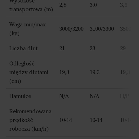
Wysokość
2,8
3,0
3,6
transportowa (m)
Waga min/max
3000/3200
3100/3300
3500/40
(kg)
Liczba dłut
21
23
29
Odległość
między dłutami
19,3
19,3
19,3
(cm)
Hamulce
N/A
N/A
H/P
Rekomendowana
prędkość
10-14
10-14
10-14
robocza (km/h)