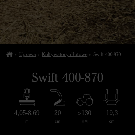
Uprawa
Kultywatory dłutowe
Swift 400-870
Swift 400-870
4,05-8,69
20
>130
19,3
m
cm
KM
cm