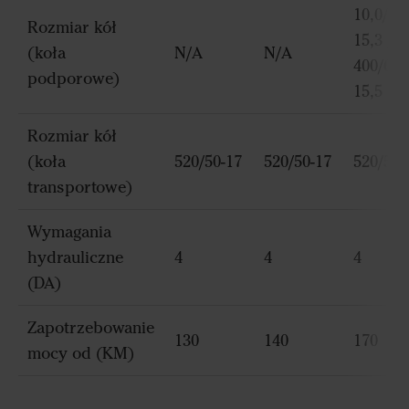
10,0/75-
Rozmiar kół
15,3 /
(koła
N/A
N/A
400/60-
podporowe)
15,5
Rozmiar kół
(koła
520/50-17
520/50-17
520/50-
transportowe)
Wymagania
hydrauliczne
4
4
4
(DA)
Zapotrzebowanie
130
140
170
mocy od (KM)