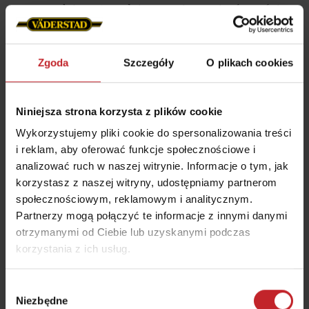
narzędzia optymalnie reagują na nierówności
podłoża.
Zgoda
Szczegóły
O plikach cookies
Niniejsza strona korzysta z plików cookie
Wykorzystujemy pliki cookie do spersonalizowania treści
i reklam, aby oferować funkcje społecznościowe i
analizować ruch w naszej witrynie. Informacje o tym, jak
korzystasz z naszej witryny, udostępniamy partnerom
Możliwość doczepienia wału
społecznościowym, reklamowym i analitycznym.
Partnerzy mogą połączyć te informacje z innymi danymi
otrzymanymi od Ciebie lub uzyskanymi podczas
Swift można wyposażyć w dyszel tylni, do
korzystania z ich usług.
którego łatwo doczepia się wał Rollex albo
Rexius, aby po uprawie skonsolidować glebę,
Wybór
wyrównać pole i rozbić twarde bryły.
Niezbędne
zgody