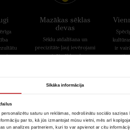
ugi
Mazākas sēklas
Vien
devas
ērīga
Spēcī
Sēklu atdalīšana un
tība
kultūra
precizitāte ļauj ievērojami
zultātu
ir vair
samazināt sēklas devas.
as ir
optim
acījums,
r
 pat
īmeni,
Sīkāka informācija
ojami
devu.
failus
 personalizētu saturu un reklāmas, nodrošinātu sociālo saziņas l
formāciju par to, kā jūs izmantojat mūsu vietni, mēs arī kopīgo
s un analīzes partneriem, kuri to var apvienot ar citu informācij