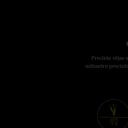
Precīzās sējas 
milimetru precizit