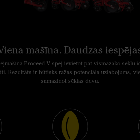
Viena mašīna. Daudzas iespēja
sējmašīna Proceed V spēj ievietot pat vismazāko sēklu i
āti. Rezultāts ir būtisks ražas potenciāla uzlabojums, vi
samazinot sēklas devu.