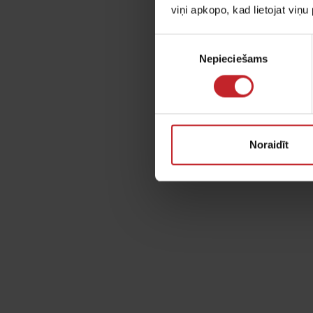
viņi apkopo, kad lietojat viņ
Piekrišanas
Spēcīga 
Nepieciešams
izvēle
Vairāk biomasa
Desmit nedēļas pē
Noraidīt