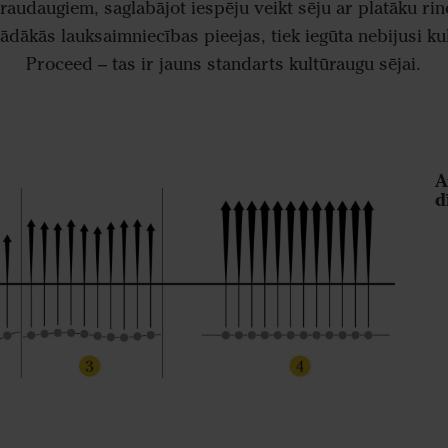
graudaugiem, saglabājot iespēju veikt sēju ar platāku rin
ādākās lauksaimniecības pieejas, tiek iegūta nebijusi kul
Proceed – tas ir jauns standarts kultūraugu sējai.
A
d