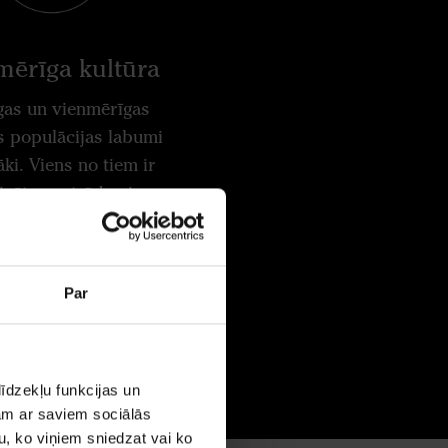
mērīga kultūra
gas un vienmērīgas
s populācijas labumi
āki. Viens no tiem ir
izēta apstrāde visa
ažas gada laikā.
Par
īdzekļu funkcijas un
jam ar saviem sociālās
u, ko viņiem sniedzat vai ko