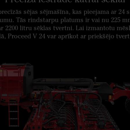
precīzās sējas sējmašīna, kas pieejama ar 24 
umu. Tās rindstarpu platums ir vai nu 225 
 ar 2200 litru sēklas tvertni. Lai izmantotu mēs
dā, Proceed V 24 var aprīkot ar priekšējo tvert