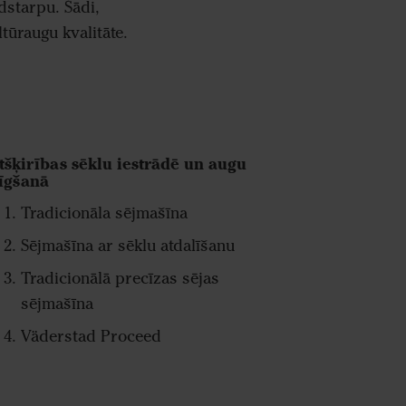
dstarpu. Šādi,
tūraugu kvalitāte.
tšķirības sēklu iestrādē un augu
īgšanā
Tradicionāla sējmašīna
Sējmašīna ar sēklu atdalīšanu
Tradicionālā precīzas sējas
sējmašīna
Väderstad Proceed