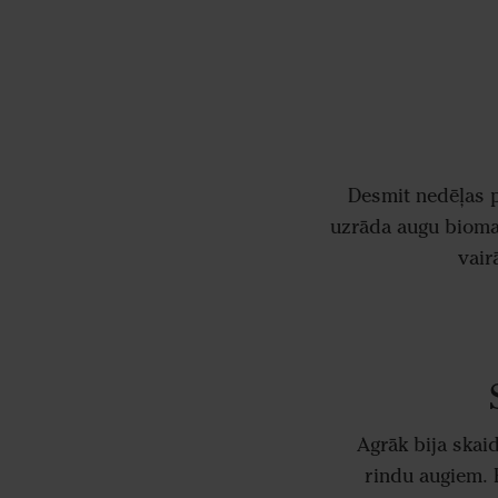
Desmit nedēļas p
uzrāda augu biom
vair
Agrāk bija skai
rindu augiem. 