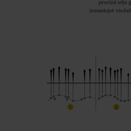
precīzā sēja 
izmantojot visdaž