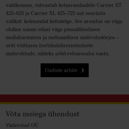
valdkonnas, tutvustab ketasrandaalide Carrier XT
425–625 ja Carrier XL 425–725 uut eesriista
valikut: kolmandat kettatelge. See arendus on väga
oluline samm edasi väga pinnalähedases
mullaharimises ja mehaanilises umbrohutõrjes –
eriti võitluses herbitsiidiresistentsete
umbrohtude, näiteks põld-rebasesaba vastu.
Uudiste arhiiv
Võta meiega ühendust
Väderstad OÜ