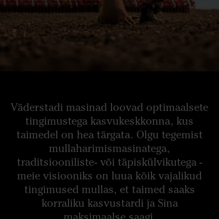
Väderstadi masinad loovad optimaalsete
tingimustega kasvukeskkonna, kus
taimedel on hea tärgata. Olgu tegemist
mullaharimismasinatega,
traditsiooniliste- või täpiskülvikutega -
meie visiooniks on luua kõik vajalikud
tingimused mullas, et taimed saaks
korraliku kasvustardi ja Sina
maksimaalse saagi.