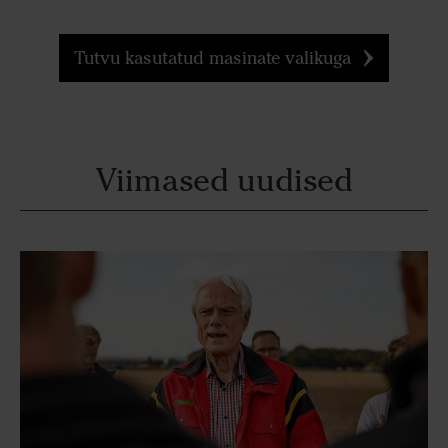
Tutvu kasutatud masinate valikuga
Viimased uudised