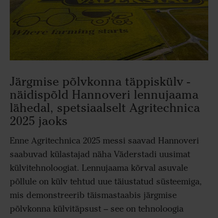
Järgmise põlvkonna täppiskülv -
näidispõld Hannoveri lennujaama
lähedal, spetsiaalselt Agritechnica
2025 jaoks
Enne Agritechnica 2025 messi saavad Hannoveri
saabuvad külastajad näha Väderstadi uusimat
külvitehnoloogiat. Lennujaama kõrval asuvale
põllule on külv tehtud uue täiustatud süsteemiga,
mis demonstreerib täismastaabis järgmise
põlvkonna külvitäpsust – see on tehnoloogia