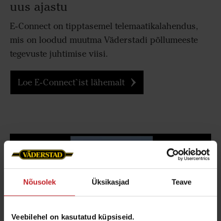
uus ajastu
E-Connect on tipptasemel telemaatikalahendus,
mis on loodud muutma Väderstadi põllumeeste
tegevuste juhtimise viisi.
Loe E-Connect`ist lähemalt
Nõusolek
Üksikasjad
Teave
Veebilehel on kasutatud küpsiseid.