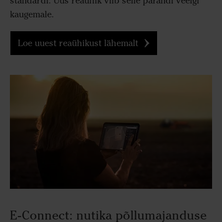
standardi. Uus reaühik viib selle pärandi veelgi
kaugemale.
Loe uuest reaühikust lähemalt
E-Connect: nutika põllumajanduse