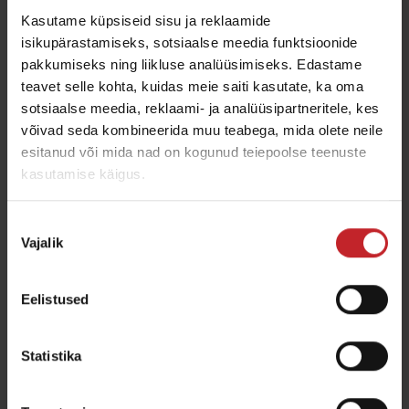
Kasutame küpsiseid sisu ja reklaamide
isikupärastamiseks, sotsiaalse meedia funktsioonide
pakkumiseks ning liikluse analüüsimiseks. Edastame
Optimeeritud tootlikkus
teavet selle kohta, kuidas meie saiti kasutate, ka oma
sotsiaalse meedia, reklaami- ja analüüsipartneritele, kes
Uus digiajakiri kõikidele Väderstadi põllumeestele.
võivad seda kombineerida muu teabega, mida olete neile
esitanud või mida nad on kogunud teiepoolse teenuste
Oluline info, uudised, kuluvosad, lisavarustus ja
kasutamise käigus.
nõuandeid hoolduseks.
Nõusoleku
Vajalik
Loe lähemalt ajakirjast "Optimeeritud tootlikkus"
valik
Eelistused
Statistika