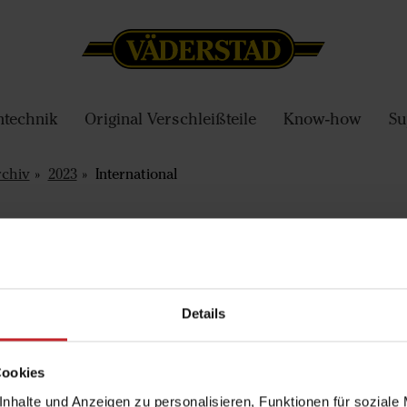
ntechnik
Original Verschleißteile
Know-how
Su
chiv
2023
International
Details
Cookies
nhalte und Anzeigen zu personalisieren, Funktionen für soziale