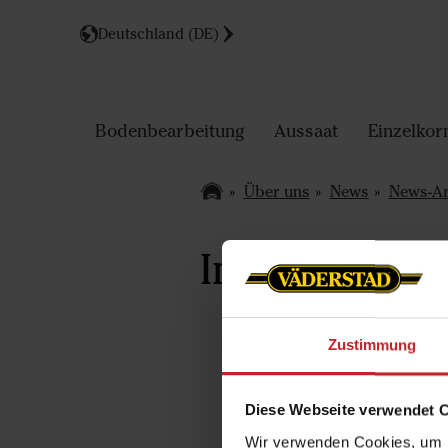
Deutschland (DE)
Bodenbearbeitung
Aussaat
Einzelkor
Über uns
News
News-Ar
International
Zustimmung
Diese Webseite verwendet 
Wir verwenden Cookies, um I