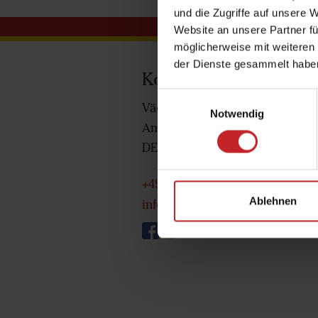
und die Zugriffe auf unsere 
Website an unsere Partner fü
möglicherweise mit weiteren
der Dienste gesammelt habe
Kontaktieren Sie uns
Einwilligungsauswahl
Väderstad GmbH
Notwendig
Am Berliner Ring 8
DE-14542 Werder
+49 33207 3087-0
Ablehnen
infoDE@vaderstad.com