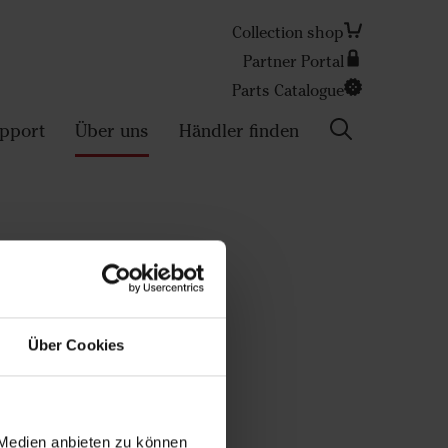
Collection shop
Partner Portal
Parts Catalogue
pport
Über uns
Händler finden
Search
Über Cookies
 Medien anbieten zu können