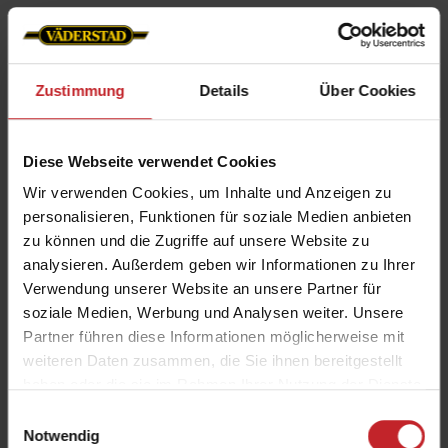
Ausgerüstet mit Gänsefuß-Scharspitzen ist
NZ Aggressive in der Lage, die Oberfläche
komplett zu zerschneiden und somit das
Zustimmung
Details
Über Cookies
Unkraut zu kontrollieren. Nach dem Schnitt
durch den Gänsefuß werden die
Diese Webseite verwendet Cookies
Unkrautreste auf der Feldoberfläche
Wir verwenden Cookies, um Inhalte und Anzeigen zu
gelassen, um dort zu vertrocknen.
personalisieren, Funktionen für soziale Medien anbieten
zu können und die Zugriffe auf unsere Website zu
analysieren. Außerdem geben wir Informationen zu Ihrer
Verwendung unserer Website an unsere Partner für
soziale Medien, Werbung und Analysen weiter. Unsere
Partner führen diese Informationen möglicherweise mit
weiteren Daten zusammen, die Sie ihnen bereitgestellt
haben oder die sie im Rahmen Ihrer Nutzung der Dienste
gesammelt haben.
Einwilligungsauswahl
Notwendig