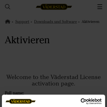
Support
Downloads und Software
Aktivieren
Aktivieren
Welcome to the Väderstad License
activation page.
Full name: