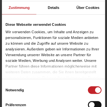
Email:
Zustimmung
Details
Über Cookies
Diese Webseite verwendet Cookies
Verify Email:
Wir verwenden Cookies, um Inhalte und Anzeigen zu
personalisieren, Funktionen für soziale Medien anbieten
zu können und die Zugriffe auf unsere Website zu
analysieren. Außerdem geben wir Informationen zu Ihrer
Gateway ID:
Verwendung unserer Website an unsere Partner für
soziale Medien, Werbung und Analysen weiter. Unsere
Partner führen diese Informationen möglicherweise mit
weiteren Daten zusammen, die Sie ihnen bereitgestellt
Machine serial number:
haben oder die sie im Rahmen Ihrer Nutzung der Dienste
gesammelt haben.
Einwilligungsauswahl
Notwendig
Activation code:
Präferenzen