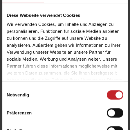
Diese Webseite verwendet Cookies
BreakMix Schar
Wir verwenden Cookies, um Inhalte und Anzeigen zu
personalisieren, Funktionen für soziale Medien anbieten
Kombiniert die Vorteile von Verdichtungen
zu können und die Zugriffe auf unsere Website zu
analysieren. Außerdem geben wir Informationen zu Ihrer
aufbrechen mit hochintensivem Mischen. Der
Verwendung unserer Website an unsere Partner für
untere Teil bricht Verdichtungen in der Tiefe auf,
soziale Medien, Werbung und Analysen weiter. Unsere
bringt den Boden an die Oberfläche und
Partner führen diese Informationen möglicherweise mit
ermöglicht den Wassertransport nach oben und
weiteren Daten zusammen, die Sie ihnen bereitgestellt
unten. Die oberen Schaufeln werfen den Boden
haben oder die sie im Rahmen Ihrer Nutzung der Dienste
zum Mischen nach oben und schaffen ein
gesammelt haben.
Einwilligungsauswahl
Notwendig
perfektes Saatbett für eine schnelle Zersetzung.
Mit BreakMix lassen sich die Inputkosten
reduzieren und die ackerbaulichen Ergebnisse
Präferenzen
verbessern.