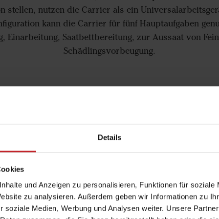
 stellen, nutzen die Carrier als ein Universalarbeitsger
figuration kann die Carrier für fünf Hauptaufgaben gen
, Einarbeitung, Saatbettbereitung, zur Aussaat von Fe
Schädlingsvorbeugung.
Details
Cookies
nhalte und Anzeigen zu personalisieren, Funktionen für soziale
Website zu analysieren. Außerdem geben wir Informationen zu I
r soziale Medien, Werbung und Analysen weiter. Unsere Partner