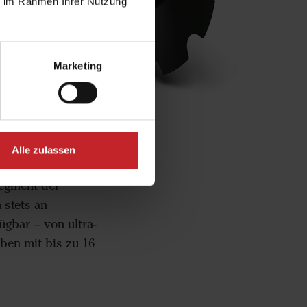
ie im Rahmen Ihrer Nutzung
Marketing
Alle zulassen
Segment der
 stets an
ügbar – von ultra-
ben mit bis zu 16