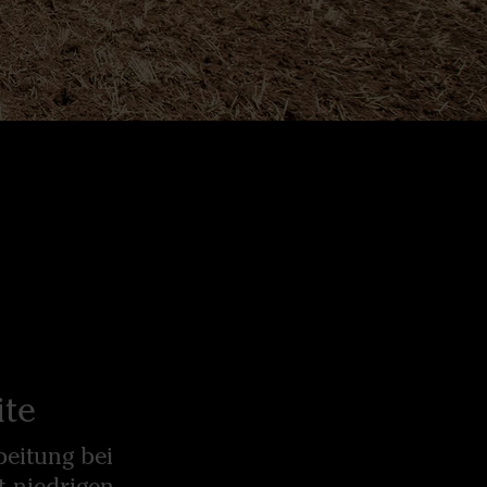
ite
beitung bei
t niedrigen