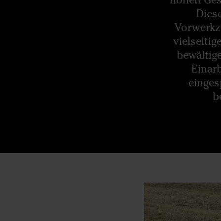
Diese
Vorwerkze
vielseiti
bewältige
Einarb
einges
b