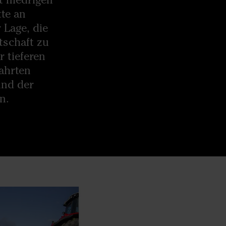
tte an
 Lage, die
tschaft zu
r tieferen
fahrten
und der
n.