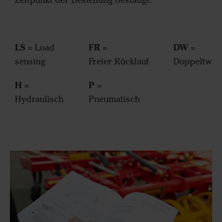
LS
FR
DW
= Load
=
=
sensing
Freier Rücklauf
Doppeltwir
H
P
=
=
Hydraulisch
Pneumatisch