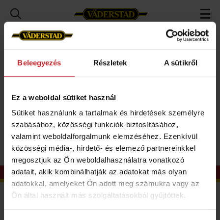
Rólunk
Hírek
Archív híreink
2023
Nemzetközi hírek
Beleegyezés
Részletek
A sütikről
Nemzetközi hírek
Ez a weboldal sütiket használ
Sütiket használunk a tartalmak és hirdetések személyre
szabásához, közösségi funkciók biztosításához,
valamint weboldalforgalmunk elemzéséhez. Ezenkívül
közösségi média-, hirdető- és elemező partnereinkkel
megosztjuk az Ön weboldalhasználatra vonatkozó
adatait, akik kombinálhatják az adatokat más olyan
adatokkal, amelyeket Ön adott meg számukra vagy az
Kapcsolat
Ön által használt más szolgáltatásokból gyűjtöttek.
Vaderstad Kft.