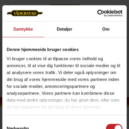
Om os
Nyheder
Nyhedsarkiv
2023
Samtykke
Detaljer
Om
International
Denne hjemmeside bruger cookies
International
Vi bruger cookies til at tilpasse vores indhold og
annoncer, til at vise dig funktioner til sociale medier og til
at analysere vores trafik. Vi deler også oplysninger om
din brug af vores hjemmeside med vores partnere inden
for sociale medier, annonceringspartnere og
analysepartnere. Vores partnere kan kombinere disse
data med andre oplysninger, du har givet dem, eller som
de har indsamlet fra din brug af deres tjenester.
Kontakt os
Samtykkevalg
Väderstad ApS
Nødvendig