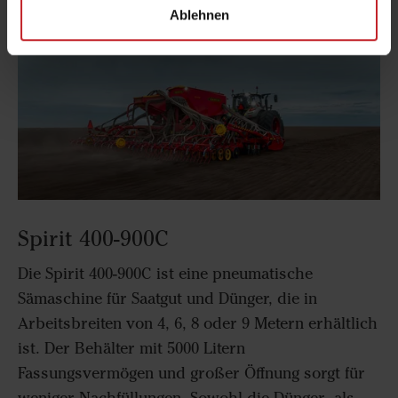
Ablehnen
Spirit 400-900C
Die Spirit 400-900C ist eine pneumatische
Sämaschine für Saatgut und Dünger, die in
Arbeitsbreiten von 4, 6, 8 oder 9 Metern erhältlich
ist. Der Behälter mit 5000 Litern
Fassungsvermögen und großer Öffnung sorgt für