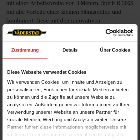
mit einer Arbeitsbreite von 3 Metern. Spirit R 300S
hat alle Vorteile einer kleinen Sämaschine und
kombiniert diese mit den innovativen
Technologien und der hohen Präzision größerer
Modelle. Sie profitieren von Schlagkraft, Präzision,
Bedienerfreundlichkeit und Verlässlichkeit auf
Zustimmung
Details
Über Cookies
dem Feld.
Diese Webseite verwendet Cookies
Spirit R 300S
Wir verwenden Cookies, um Inhalte und Anzeigen zu
personalisieren, Funktionen für soziale Medien anbieten
zu können und die Zugriffe auf unsere Website zu
analysieren. Außerdem geben wir Informationen zu Ihrer
Verwendung unserer Website an unsere Partner für
soziale Medien, Werbung und Analysen weiter. Unsere
Partner führen diese Informationen möglicherweise mit
weiteren Daten zusammen, die Sie ihnen bereitgestellt