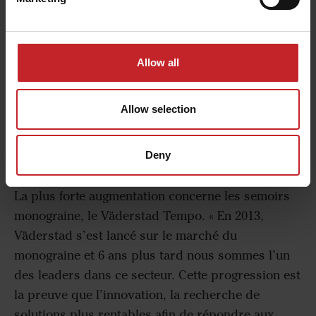
Du côté Väderstad France, la filiale enregistre
une année exceptionnelle !
Fin septembre, Väderstad France a clôturé son
Allow all
exercice fiscal, avec un chiffre d’affaires de 19
millions d’euros, soit une croissance de 48%.
C’est la 3ème meilleure année depuis la création
Allow selection
de la filiale en 1995.
Cette année fut exceptionnelle en termes de ventes
Deny
pour toutes les machines de la gamme Väderstad.
La plus forte augmentation concerne les semoirs
monograine, le Väderstad Tempo. « En 2013,
Väderstad s’est lancé sur le marché du
monograine et 6 ans plus tard nous sommes l’un
des leaders dans ce secteur. Cette progression est
la preuve que l’innovation, la recherche de
solutions plus rentables afin de répondre aux