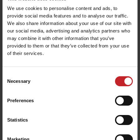
ralentissement général de l'industrie. C'est la
We use cookies to personalise content and ads, to
preuve que les clients apprécient les produits
provide social media features and to analyse our traffic.
haut de gamme qui durent dans le temps, sont
We also share information about your use of our site with
faciles à utiliser et donnent de meilleurs
our social media, advertising and analytics partners who
résultats », déclare Mats Båverud, PDG du groupe
may combine it with other information that you’ve
Väderstad.
provided to them or that they’ve collected from your use
of their services.
Comme d'habitude, Väderstad réinvestira entre 6
et 8% de son chiffre d'affaires dans la recherche
Consent
et développement.
Necessary
Selection
« Le développement produit est le cœur de notre
activité et un investissement qui s'est avéré
Preferences
rentable à long terme, nous permettant de
maintenir notre position de leader », déclare Mats.
Statistics
Marketing