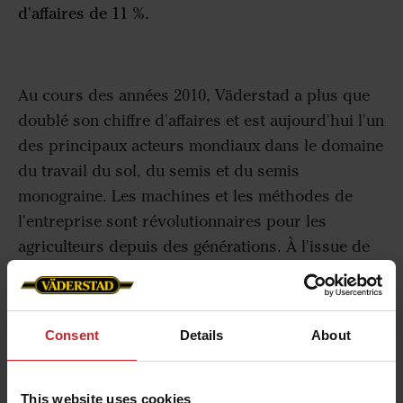
d'affaires de 11 %.
Au cours des années 2010, Väderstad a plus que
doublé son chiffre d'affaires et est aujourd'hui l'un
des principaux acteurs mondiaux dans le domaine
du travail du sol, du semis et du semis
monograine. Les machines et les méthodes de
l'entreprise sont révolutionnaires pour les
agriculteurs depuis des générations. À l'issue de
l'exercice financier 2019, Väderstad a pu mettre un
terme à une nouvelle année pleine de succès.
« 2019 a été une année positive à plusieurs égards.
Consent
Details
About
Nous avons réussi à augmenter nos parts de
marché en Europe et au Canada, malgré un
This website uses cookies