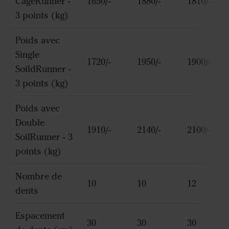
CageRunner -
1650/-
1880/-
1810/-
3 points (kg)
Poids avec
Single
1720/-
1950/-
1900/-
SoildRunner -
3 points (kg)
Poids avec
Double
1910/-
2140/-
2100/-
SoilRunner - 3
points (kg)
Nombre de
10
10
12
dents
Espacement
30
30
30