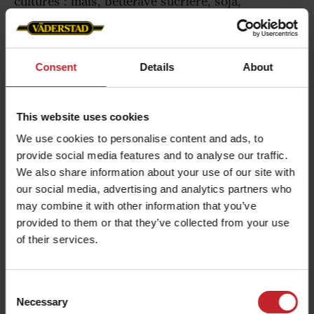
cultures : maïs, betterave sucrière, soja,
tournesol, colza, coton, sorgho & bien d'autres
encore.
Consent
Details
About
Grâce à des disques semeurs adaptés à chaque
type et taille de graine, le même semoir peut être
utilisé tout au long de la saison sur différentes
This website uses cookies
cultures, avec le même niveau de précision et de
We use cookies to personalise content and ads, to
performance.
provide social media features and to analyse our traffic.
We also share information about your use of our site with
Une polyvalence maximale pour gagner en
our social media, advertising and analytics partners who
flexibilité, optimiser l’utilisation de la machine et
may combine it with other information that you’ve
simplifier l’organisation des chantiers de semis.
provided to them or that they’ve collected from your use
of their services.
Consent
Necessary
Selection