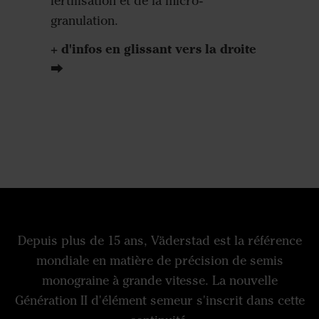
fertilisation et de la micro-
croissan
granulation.
+ d'infos en glissant vers la droite
⮕
Depuis plus de 15 ans, Väderstad est la référence
mondiale en matière de précision de semis
monograine à grande vitesse. La nouvelle
Génération II d'élément semeur s'inscrit dans cette