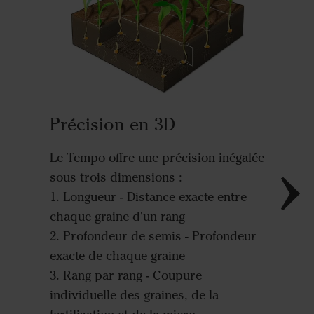
Préci
La dist
et le Po
Précision en 3D
chaque g
avec une
Le Tempo offre une précision inégalée
sillon d
sous trois dimensions :
1. Longueur - Distance exacte entre
En assu
chaque graine d'un rang
entre le
2. Profondeur de semis - Profondeur
double, 
exacte de chaque graine
grande p
3. Rang par rang - Coupure
signifie
individuelle des graines, de la
bénéfic