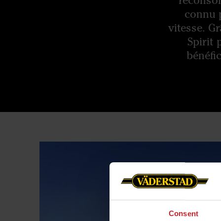
reconsoli
connu p
vitesse. Gr
Spirit
bénéfic
Consent