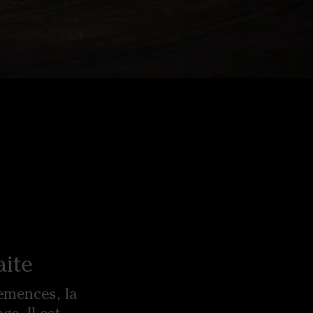
aite
semences, la