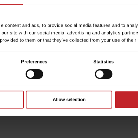
de qualité, de grande ca
fiable.
e content and ads, to provide social media features and to analy
Spirit R 300S
 our site with our social media, advertising and analytics partn
 provided to them or that they’ve collected from your use of their
Preferences
Statistics
vrir les machines du concept 
Allow selection