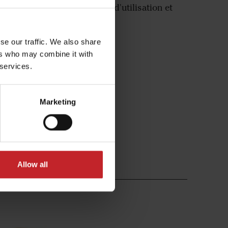
pacité, de précision, facile d'utilisation et
se our traffic. We also share
ers who may combine it with
 services.
Marketing
Spirit
Allow all