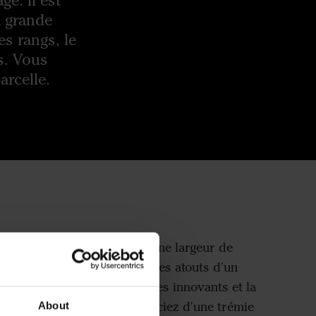
ge. Il est
à grande
es rangs, le
s. Vous
arcelle.
n semoir pneumatique avec une largeur de
 Spirit R 300S possède tous les atouts d'un
ant les avantages technologies innovants et la
grands modèles. Vous bénéficiez d'une trémie
About