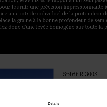
dation, le semis et le rappui en un seul passa
our fournir une précision impressionnante 
âce au contrôle individuel de la profondeur d
 place la graine à la bonne profondeur de semi
iez donc d'une levée homogène sur toute la p
Spirit R 300S
Le Spirit R 300S est u
travail de 3 mètres. Le
petit semoir tout en ay
grande précision des 
Details