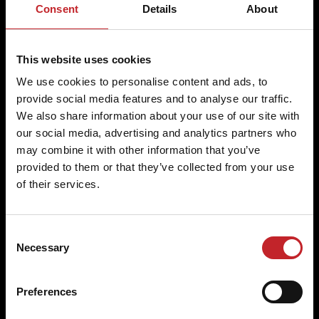
résister aux conditions agricoles les plus rudes,
Consent
Details
About
offrant une longévité et des performances
exceptionnelles.
This website uses cookies
We use cookies to personalise content and ads, to
provide social media features and to analyse our traffic.
Qualité supérieure, performances
We also share information about your use of our site with
économiques
our social media, advertising and analytics partners who
may combine it with other information that you’ve
Avec Väderstad, profitez d'une qualité inégalée et
provided to them or that they’ve collected from your use
d'une efficacité économique optimale, fruit d'un
of their services.
engagement total pour l'excellence dans les
moindres détails.
Consent
Necessary
Selection
Le coût par hectare le plus bas
Preferences