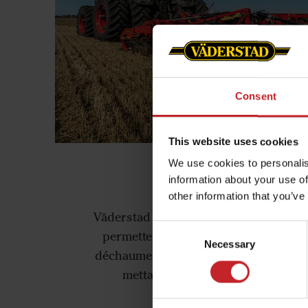
Consent
This website uses cookies
We use cookies to personalis
information about your use of
Déchaumeurs à 
other information that you’ve
Väderstad propose des déchaumeurs d
Consent
permettent d'économiser du temps e
Necessary
Selection
déchaumeurs sont construits pour tous
mettant l'accent sur la polyvalenc