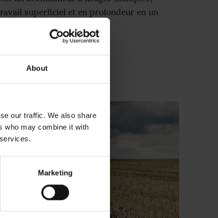
 travail superficiel et en profondeur en un
seul passage.
Déchaumeur
About
se our traffic. We also share
ers who may combine it with
 services.
Marketing