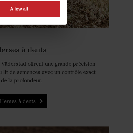
Allow all
erses à dents
 Väderstad offrent une grande précision
u lit de semences avec un contrôle exact
de la profondeur.
Herses à dents