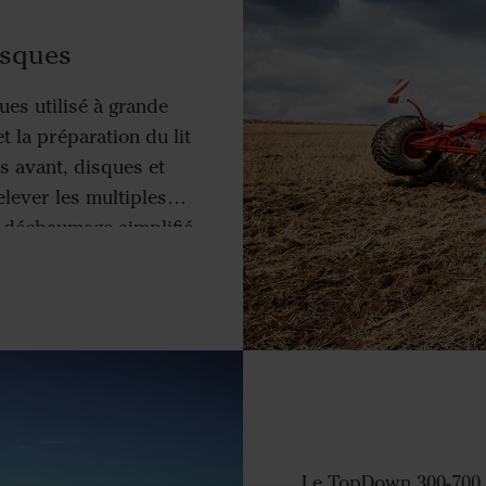
isques
es utilisé à grande
et la préparation du lit
s avant, disques et
elever les multiples
u déchaumage simplifié
.
Le TopDown 300-700 