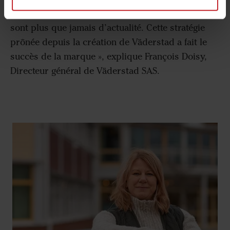
exigences et besoins évolutifs des agriculteurs
sont plus que jamais d’actualité. Cette stratégie
prônée depuis la création de Väderstad a fait le
succès de la marque », explique François Doisy,
Directeur général de Väderstad SAS.