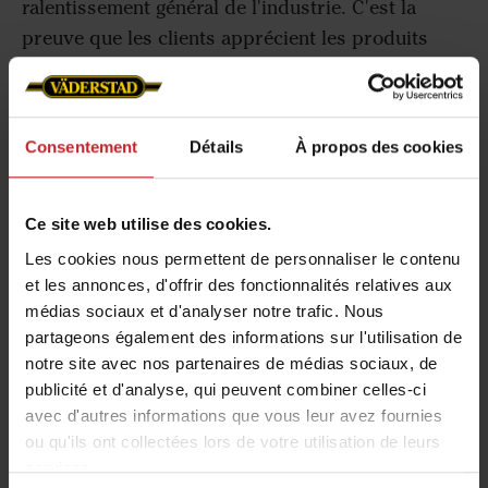
ralentissement général de l'industrie. C'est la
preuve que les clients apprécient les produits
haut de gamme qui durent dans le temps, sont
faciles à utiliser et donnent de meilleurs
résultats », déclare Mats Båverud, PDG du groupe
Consentement
Détails
À propos des cookies
Väderstad.
Comme d'habitude, Väderstad réinvestira entre 6
Ce site web utilise des cookies.
et 8% de son chiffre d'affaires dans la recherche
Les cookies nous permettent de personnaliser le contenu
et développement.
et les annonces, d'offrir des fonctionnalités relatives aux
« Le développement produit est le cœur de notre
médias sociaux et d'analyser notre trafic. Nous
activité et un investissement qui s'est avéré
partageons également des informations sur l'utilisation de
notre site avec nos partenaires de médias sociaux, de
rentable à long terme, nous permettant de
publicité et d'analyse, qui peuvent combiner celles-ci
maintenir notre position de leader », déclare Mats.
avec d'autres informations que vous leur avez fournies
ou qu'ils ont collectées lors de votre utilisation de leurs
services.