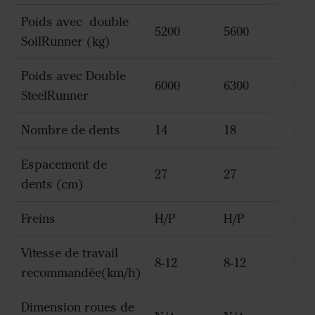
Poids avec double
5200
5600
790
SoilRunner (kg)
Poids avec Double
6000
6300
860
SteelRunner
Nombre de dents
14
18
22
Espacement de
27
27
27
dents (cm)
Freins
H/P
H/P
H/P
Vitesse de travail
8-12
8-12
8-12
recommandée(km/h)
Dimension roues de
400/