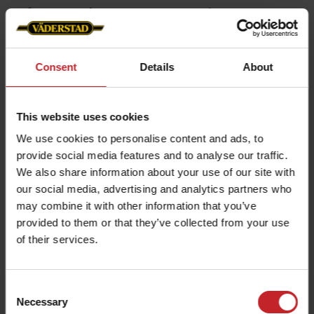
Les niveleurs sont montés sur un
parallélogramme, veillant à ce que l'angle de
travail réglé soit toujours correct à toutes
Consent
Details
About
profondeurs.
Afin de s'adapter à toutes les conditions de
This website uses cookies
sol, le chauffeur peut régler l'intensité des
niveleurs hydrauliquement avec une
We use cookies to personalise content and ads, to
provide social media features and to analyse our traffic.
précision millimétrique même en
We also share information about your use of our site with
mouvement.
our social media, advertising and analytics partners who
may combine it with other information that you’ve
provided to them or that they’ve collected from your use
of their services.
Consent
Necessary
Selection