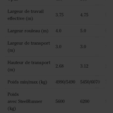
Largeur de travail
3.75
4.75
5.75
effective (m)
Largeur rouleau (m)
4.0
5.0
6.0
Largeur de transport
3.0
3.0
3.0
(m)
Hauteur de transport
2.68
3.12
3.6
(m)
Poids min/max (kg)
4990/5490
5450/6070
724
Poids
avec SteelRunner
5600
6200
840
(kg)