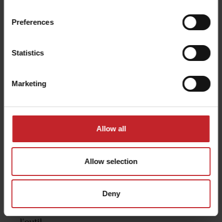
Preferences
Statistics
Facile à manoeuvrer
Marketing
Les roues porteuses sont positionnées au
centre de la machine, ce qui rend l'Opus
facile à transporter et simplifie les
manoeuvres en fourrières.
Allow all
Derrière chaque roue, il y des dents afin
de laisser une surface sans trace.
Allow selection
Les roues de support sur les extentions (600-
700) garantissent une profondeur
Deny
constante sur toute la largeur de travail de