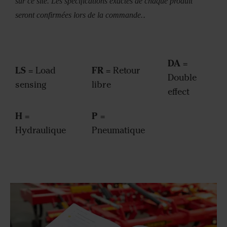
sur ce site. Les spécifications exactes de chaque produit
.
seront confirmées lors de la commande.
DA
=
LS
FR
= Load
= Retour
Double
sensing
libre
effect
H
P
=
=
Hydraulique
Pneumatique