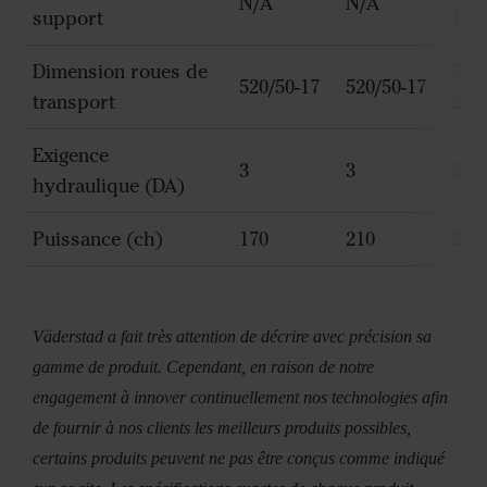
N/A
N/A
support
15.5
Dimension roues de
550/
520/50-17
520/50-17
transport
22.5
Exigence
3
3
3
hydraulique (DA)
Puissance (ch)
170
210
270
Väderstad a fait très attention de décrire avec précision sa
gamme de produit. Cependant, en raison de notre
engagement à innover continuellement nos technologies afin
de fournir à nos clients les meilleurs produits possibles,
certains produits peuvent ne pas être conçus comme indiqué