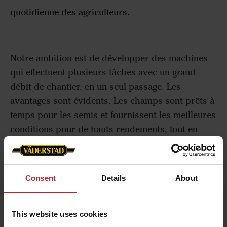
quotidienne des agriculteurs.
Notre ambition est de développer des machines
qui effectuent plusieurs tâches avec un grand
débit de chantier, en un seul passage. Les
avantages sont évidents. Les champs sont prêts à
temps pour les semis et fournissent les meilleures
conditions pour de hauts rendements, tout en
économisant du temps, de l'énergie et de l'argent
pour les agriculteurs.
Nous développons des techniques de travail du
Consent
Details
About
sol et produisons des semoirs, déchaumeurs,
herses et rouleaux adaptés aux différents climats,
This website uses cookies
en allant des sables d'Australie à l'argile du nord