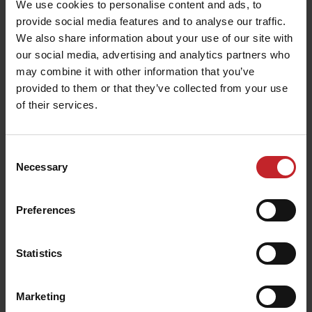
We use cookies to personalise content and ads, to
de l'Europe. Différentes cultures induisent des
provide social media features and to analyse our traffic.
exigences différentes de placement de graines et
We also share information about your use of our site with
de travail du sol.
our social media, advertising and analytics partners who
may combine it with other information that you’ve
Une grande partie des tests et essais sur de
provided to them or that they’ve collected from your use
nouvelles machines s'effectuent en partenariat
of their services.
étroit avec les agriculteurs du Monde entier. Ce
travail de développement commun est important
Consent
pour nous, car les commentaires et critiques
Necessary
Selection
mènent toujours vers des améliorations et de
nouvelles façons de penser.
Preferences
La qualité assure la sécurité
Statistics
"Faire durer" était une expression créée par Rune
Stark. C'est leitmotiv auquel nous nous engageons
Marketing
à suivre grâce à nos tests approfondis des