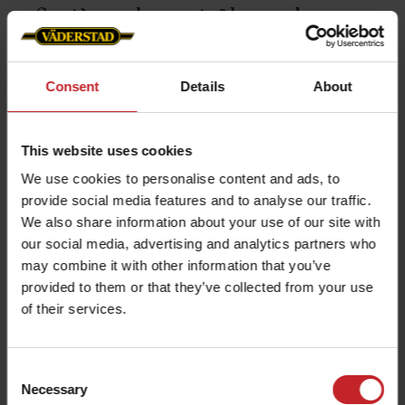
Système de contrôle moderne
Le Spirit R 300S est équipé du système de
contrôle sur iPad, Väderstad E-Control.
Consent
Details
About
En plus d'un contrôle intuitif et d'une
surveillance du processus d'ensemencement,
This website uses cookies
le système offre la possibilité d'ajuster la
We use cookies to personalise content and ads, to
profondeur de travail des outils avant, des
provide social media features and to analyse our traffic.
disques semeurs ainsi que de la herse
We also share information about your use of our site with
our social media, advertising and analytics partners who
arrière hydraulique.
may combine it with other information that you’ve
Ergonomie, rentabilité et mises à jour
provided to them or that they’ve collected from your use
simples sont quelques-uns des avantages du
of their services.
Spirit R 300S.
Consent
Necessary
Selection
En apprendre plus sur l'E-Control