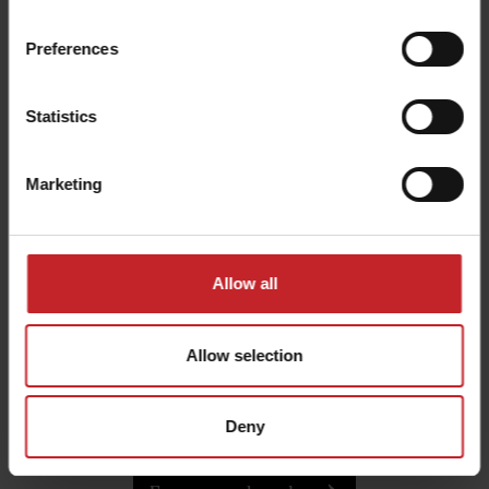
Preferences
Statistics
Marketing
Allow all
Guides QuickStart
Allow selection
Regardez nos films QuickStart pour la famille
Spirit.
Deny