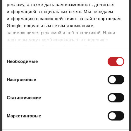
Оптимальный результат
рекламу, а также дать вам возможность делиться
информацией в социальных сетях. Мы передаем
Новый цифровой журнал для всех фермеров
информацию о ваших действиях на сайте партнерам
Väderstad. Полезная информация, новости,
Google: социальным сетям и компаниям,
занимающимся рекламой и веб-аналитикой. Наши
запасные части, дополнительное оборудование и
партнеры могут комбинировать эти сведения с
советы по обслуживанию.
предоставленной вами информацией, а также
данными, которые они получили при использовании
Выбор
вами их сервисов.
Необходимые
Прочитайте журнал "Оптимальный результат" online
согласия
Настроечные
Статистические
Маркетинговые