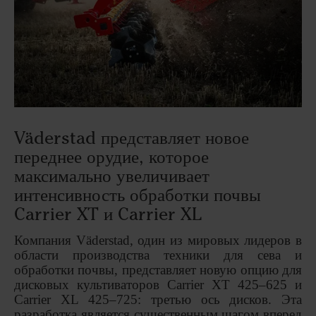
Väderstad представляет новое
переднее орудие, которое
максимально увеличивает
интенсивность обработки почвы
Carrier XT и Carrier XL
Компания
V
ä
derstad
, один из мировых лидеров в
области производства техники для сева и
обработки почвы, представляет новую опцию для
дисковых культиваторов
Carrier
XT
425–625 и
Carrier
XL
425–725: третью ось дисков. Эта
разработка является существенным шагом вперед