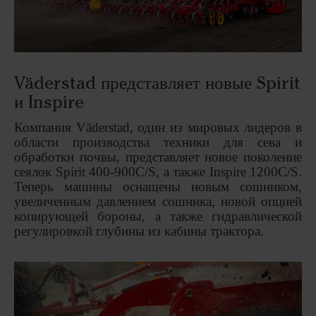
Väderstad представляет новые Spirit
и Inspire
Компания
V
ä
derstad
, один из мировых лидеров в
области производства техники для сева и
обработки почвы, представляет новое поколение
сеялок
Spirit
400-900
C
/
S
, а также
Inspire
1200
C
/
S
.
Теперь машины оснащены новым сошником,
увеличенным давлением сошника, новой опцией
копирующей бороны, а также гидравлической
регулировкой глубины из кабины трактора.