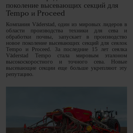
поколение высевающих секций для
Tempo и Proceed
Компания
V
ä
derstad
, один из мировых лидеров в
области производства техники для сева и
обработки почвы, запускает в производство
новое поколение высевающих секций для сеялок
Tempo
и
Proceed
. За последние 15 лет сеялка
V
ä
derstad
Tempo
стала мировым эталоном
высокоскоростного и точного сева. Новые
высевающие секции еще больше укрепляют эту
репутацию.