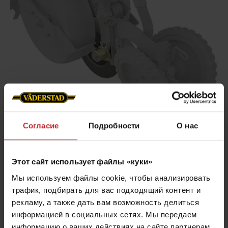
Согласие
Подробности
О нас
Этот сайт использует файлы «куки»
Мы используем файлы cookie, чтобы анализировать
Мягкое останавливающее колесо
трафик, подбирать для вас подходящий контент и
рекламу, а также дать вам возможность делиться
Задачей остананавливающего колеса является
информацией в социальных сетях. Мы передаем
обеспечение оптимального контакта семя-почва,
информацию о ваших действиях на сайте партнерам