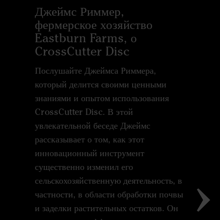
Джеймс Риммер,
фермерское хозяйство
Eastburn Farms, о
Йорн 
CrossCutter Disc
хозяй
Cross
Послушайте Джеймса Риммера,
который делится своими ценными
Послуша
знаниями и опытом использования
хозяйст
CrossCutter Disc. В этой
своим о
увлекательной беседе Джеймс
CrossCut
рассказывает о том, как этот
обстоят
инновационный инструмент
рассказы
существенно изменил его
Disc из
сельскохозяйственную деятельность, в
обеспеч
частности, в области обработки почвы
произво
и заделки растительных остатков. Он
ультрап