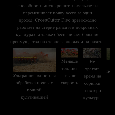
способности диск крошит, измельчает и
перемешивает почву всего за один
проход. CrossCutter Disc превосходно
работает на стерне рапса и в покровных
культурах, а также обеспечивает большие
преимущества на стерне зерновых и на пахоте.
Меньше
Не
За
топлива
тратьте
пок
- выше
Ультраповерхностная
время на
ку
скорость
обработка почвы с
сорняки
полной
и потери
культивацией
культуры