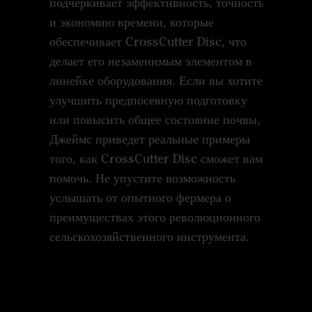
подчеркивает эффективность, точность
и обраб
и экономию времени, которые
объясня
обеспечивает CrossCutter Disc, что
дает при
делает его незаменимым элементом в
помогае
линейке оборудования. Если вы хотите
результ
улучшить предпосевную подготовку
сил и в
или повысить общее состояние почвы,
возможн
Джеймс приведет реальные примеры
професс
того, как CrossCutter Disc сможет вам
инновац
помочь. Не упустите возможность
как Cros
услышать от опытного фермера о
преимуществах этого революционного
сельскохозяйственного инструмента.