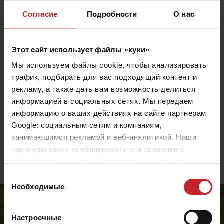
После уборки кукурузы необходимо решить две
Согласие
Подробности
О нас
задачи: устранить среду обитания кукурузного
мотылька и исключить образование митоксинов,
Этот сайт использует файлы «куки»
которые могут снизить качество последующего
Мы используем файлы cookie, чтобы анализировать
урожая. CrossCutter Disc отлично справляется с
трафик, подбирать для вас подходящий контент и
обеими задачами, обеспечивая более быстрое
рекламу, а также дать вам возможность делиться
измельчение пожнивных остатков при
информацией в социальных сетях. Мы передаем
минимальных затратах. Преимущество CrossCutter
информацию о ваших действиях на сайте партнерам
Disc перед мульчировщиками заключается в том,
Google: социальным сетям и компаниям,
что он также срезает и пожнивные остатки в колее
занимающимся рекламой и веб-аналитикой. Наши
партнеры могут комбинировать эти сведения с
трактора.
предоставленной вами информацией, а также
данными, которые они получили при использовании
Выбор
вами их сервисов.
Необходимые
согласия
Настроечные