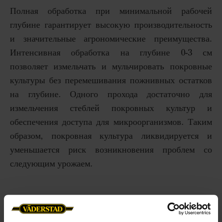
Полная обработка при минимальной рабочей
глубине гарантирует высокую производительность
и значительные агрономические преимущества.
Интенсивная обработка на глубине 0-3 см
позволяет измельчать и мульчировать покровные
культуры без перемешивания пожнивных остатков
на глубине. Одного прохода достаточно для
измельчения стеблей покровных культур и
обеспечения доступа для микроорганизмов. Таким
образом, покровная культура ликвидируется и
уменьшается риск возникновения проблем со
следующим урожаем.
Идеальное решение для кукурузы