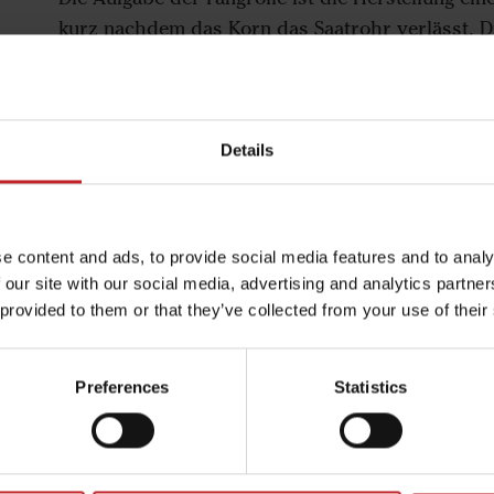
kurz nachdem das Korn das Saatrohr verlässt. Du
einer Feder wird eine genauer Bodenanpassung
Saatgut erreicht. Dies ist bei flach gepflanzten F
Details
e content and ads, to provide social media features and to analy
 our site with our social media, advertising and analytics partn
 provided to them or that they’ve collected from your use of their
Preferences
Statistics
zes bei flacher Ablagetiefe kann der Winkel des
 lässt sich leicht mit einem Hebel an jeder