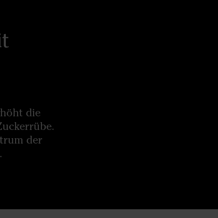
t
höht die
Zuckerrübe.
ktrum der
.