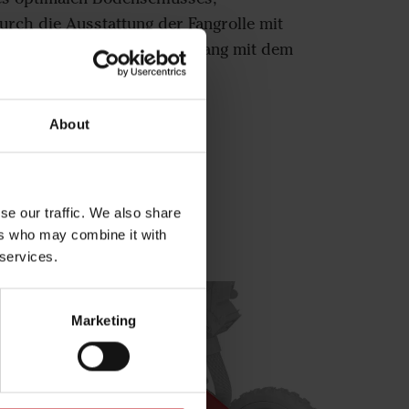
rch die Ausstattung der Fangrolle mit
 und einem schonenden Umgang mit dem
einsämereien von Vorteil.
About
se our traffic. We also share
ers who may combine it with
 services.
Marketing