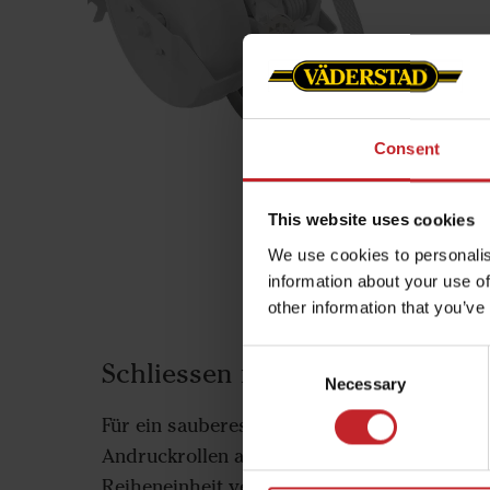
Consent
This website uses cookies
We use cookies to personalis
information about your use of
other information that you’ve
Consent
Schliessen nach Bedarf
Necessary
Selection
Für ein sauberes Schliessen des Saattschlit
Andruckrollen angepasst werden. Der Winkel
Reiheneinheit verstellen.