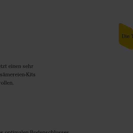
Die 
tzt einen sehr
sämereien-Kits
ollen.
nes optimalen Bodenschlusses,