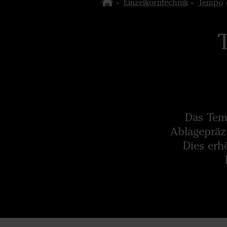
Einzelkorntechnik
Tempo
Das Tem
Ablagepräz
Dies erh