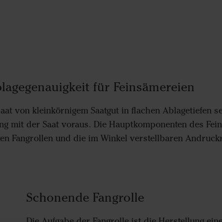
blagegenauigkeit für Feinsämereien
aat von kleinkörnigem Saatgut in flachen Ablagetiefen se
 mit der Saat voraus. Die Hauptkomponenten des Fein
ten Fangrollen und die im Winkel verstellbaren Andruckr
Schonende Fangrolle
Die Aufgabe der Fangrolle ist die Herstellung ei