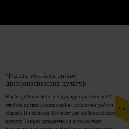
Чудова точність висіву
дрібнонасіннєвих культур
Висів дрібнанасіннєвих культур при невеликій
глибині вимагає надзвичайно делікатної роботи
Моде
сівалки із насінням. Комлект для дрібнонасіннєвих
культур Tempo складається з вловлюючого
колеса,що оснащується підвіскою, загортаючого