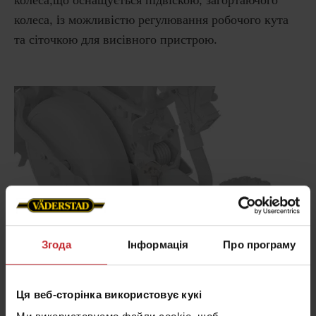
колеса, iз можливістю регулювання робочого кута
та сіточкою для висівного пристрою.
Згода
Інформація
Про програму
Ця веб-сторінка використовує кукі