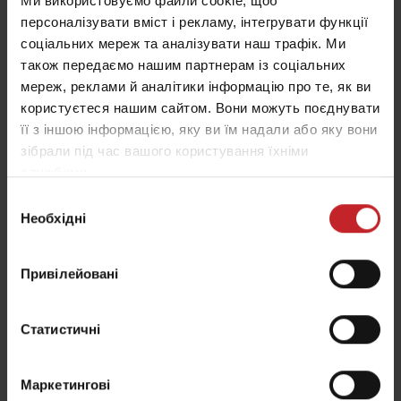
Ми використовуємо файли cookie, щоб
персоналізувати вміст і рекламу, інтегрувати функції
соціальних мереж та аналізувати наш трафік. Ми
також передаємо нашим партнерам із соціальних
мереж, реклами й аналітики інформацію про те, як ви
М'яке вловлююче колесо
користуєтеся нашим сайтом. Вони можуть поєднувати
її з іншою інформацією, яку ви їм надали або яку вони
Основним завданням вловлюючого колеса є
зібрали під час вашого користування їхніми
забезпечення оптимального контакту насіння з
службами.
ґрунтом, яке вилітає з насіннєпроводу. При
Вибір
оснащенні вловлючого колеса підвіскою
Необхідні
згоди
досягається максимальна обережність роботи
машини у відношенні до насіння. Така опція
Привілейовані
особливо важлива під час висіву дрібнонасіннєвих
культур на невелику глибину.
Статистичні
Маркетингові