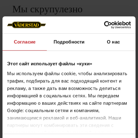
Мы скрупулезно
тестируем наши
продукты.
Согласие
Подробности
О нас
Что мы делаем:
Этот сайт использует файлы «куки»
Мы используем файлы cookie, чтобы анализировать
Наш собственный отдел испытаний
трафик, подбирать для вас подходящий контент и
Лаборатория технологии материалов
рекламу, а также дать вам возможность делиться
информацией в социальных сетях. Мы передаем
Собственное производство износостойких
информацию о ваших действиях на сайте партнерам
деталей
Google: социальным сетям и компаниям,
Шведская сталь V55, уникальный состав
занимающимся рекламой и веб-аналитикой. Наши
стали, обеспечивающий идеальное
партнеры могут комбинировать эти сведения с
предоставленной вами информацией, а также
сочетание твердости и упругости