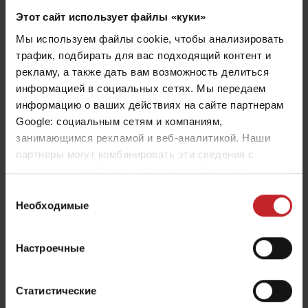
производительности сделали Rollex популярным
Этот сайт использует файлы «куки»
решением для поля.
Мы используем файлы cookie, чтобы анализировать
трафик, подбирать для вас подходящий контент и
рекламу, а также дать вам возможность делиться
Rollex
информацией в социальных сетях. Мы передаем
информацию о ваших действиях на сайте партнерам
Google: социальным сетям и компаниям,
занимающимся рекламой и веб-аналитикой. Наши
партнеры могут комбинировать эти сведения с
предоставленной вами информацией, а также
данными, которые они получили при использовании
Выбор
вами их сервисов.
Необходимые
согласия
Настроечные
Статистические