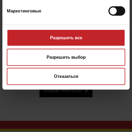
Rexius
Маркетинговые
Каток для тяжелых условий эксплуатации
Rexius 500-1230- это каток для тяжелых условий
эксплуатации, доступный в шести вариантах
Разрешить все
ширин захвата: от 5,0 до 12,3 метров. Конструкция
Rexius создана для работы в тяжелых условиях и
Разрешить выбор
обеспечивает долгий срок службы и максимальное
время работы в поле.
Отказаться
Rexius 650-1230