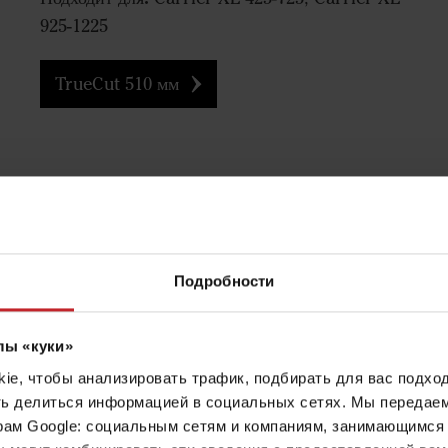
925-1225
TrueCut 510 мм
Подробности
лы «куки»
Заточен идеально
e, чтобы анализировать трафик, подбирать для вас подход
ть делиться информацией в социальных сетях. Мы передае
Дизайн Väderstad TrueCu
рам Google: социальным сетям и компаниям, занимающимся 