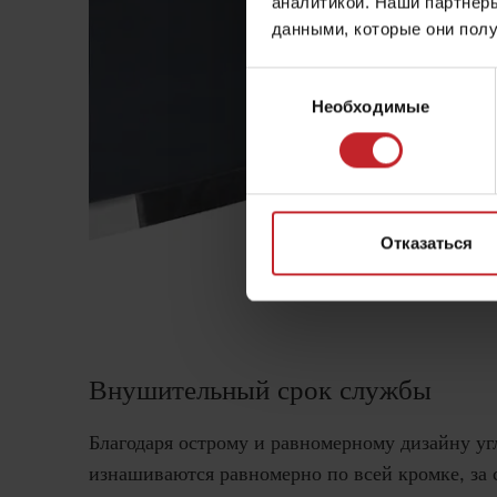
аналитикой. Наши партнеры
данными, которые они полу
Выбор
Необходимые
согласия
Отказаться
Внушительный срок службы
Благодаря острому и равномерному дизайну уг
изнашиваются равномерно по всей кромке, за с