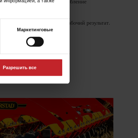
и информацией, а также
ного среза и даёт лучшее дробление
е разложение и идеальный рабочий результат.
Маркетинговые
Разрешить все