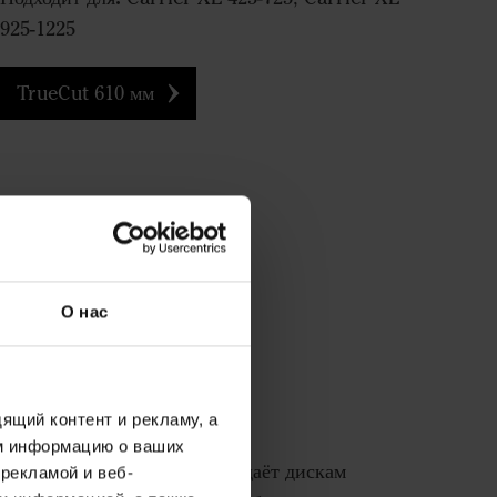
925-1225
TrueCut 610 мм
О нас
ящий контент и рекламу, а
м информацию о ваших
t с заточенными выемками даёт дискам
рекламой и веб-