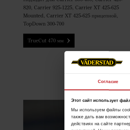
820, Carrier 925-1225, Carrier XT 425-625
Mounted, Carrier XT 425-625 прицепной,
TopDown 300-700
TrueCut 470 мм
Согласие
Этот сайт использует фай
Мы используем файлы cooki
также дать вам возможнос
действиях на сайте партне