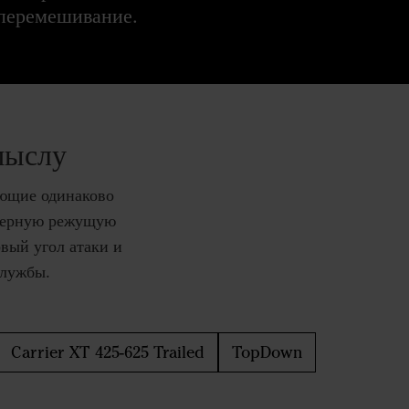
 перемешивание.
мыслу
ающие одинаково
омерную режущую
вый угол атаки и
службы.
Carrier XT 425-625 Trailed
TopDown