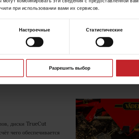
 могут комбинировать эти сведения с предоставленной вам
возможность дополнитель
чили при использовании вами их сервисов.
пожнивных остатков.
Вы получаете интенсивно
Настроечные
Статистические
Разрешить выбор
лов, диски TrueCut
чёт чего обеспечивается