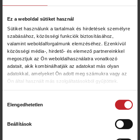
száraz talaj visszafordulását a felszínre. Az
erőteljes talajkeverés javítja a bomlás sebességét.
Ez a weboldal sütiket használ
Sütiket használunk a tartalmak és hirdetések személyre
szabásához, közösségi funkciók biztosításához,
Nincs tömörödés
valamint weboldalforgalmunk elemzéséhez. Ezenkívül
közösségi média-, hirdető- és elemező partnereinkkel
megosztjuk az Ön weboldalhasználatra vonatkozó
A kúpos tárcsa éles támadási szöge minimalizálja
adatait, akik kombinálhatják az adatokat más olyan
a tárcsa felületének érintkezését a talajjal. Ez egy
adatokkal, amelyeket Ön adott meg számukra vagy az
nyitott talajmegmunkálást eredményez, amely nem
Ön által használt más szolgáltatásokból gyűjtöttek.
tömörödik. Az eredmény nagyszerű környezetet
biztosít a gyökér fejlődéséhet, fenntartva ezzel a
Hozzájárulás
nedvesség szállítását.
Elengedhetetlen
kiválasztása
Beállítások
Lenyomja a köveket