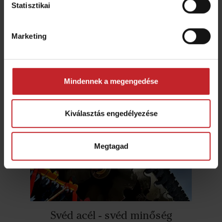
Statisztikai
A kúpus tárcsa alakja megakadályozza, hogy a
kövek a talaj felszínére kerüljenek. A köveket a
Marketing
tárcsa a talajba nyomva, minimalizálja a
szántóföldi problémákat a talajművelés során.
Mindennek a megengedése
Kiválasztás engedélyezése
Megtagad
Svéd acél - svéd minőség