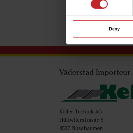
Deny
Väderstad Importeur
Keller Technik AG
Hüttwilerstrasse 8
8537 Nussbaumen